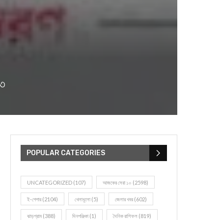
৩৩
POPULAR CATEGORIES
UNCATEGORIZED
(107)
আজকের সেরা ১০
(2598)
ই-পেপার
(2104)
খেলাধূলো
(5)
জেলার খবর
(602)
ঝাড়গ্রাম
(388)
দিনপঞ্জিকা
(1)
দৈনিক রাশিফল
(819)