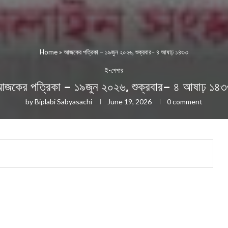
Home
»
আজকের পত্রিকা – ১৯জুন ২০২৬, শুক্রবার– ৪ আষাঢ় ১৪৩৩
ই-পেপার
জকের পত্রিকা – ১৯জুন ২০২৬, শুক্রবার– ৪ আষাঢ় ১৪
by
Biplabi Sabyasachi
June 19, 2026
0 comment