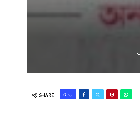
আ
0
SHARE