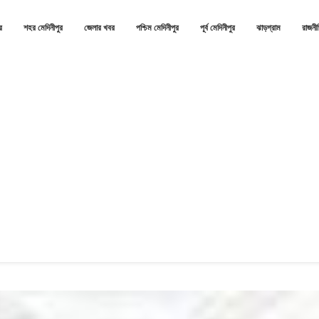
র
শহর মেদিনীপুর
জেলার খবর
পশ্চিম মেদিনীপুর
পূর্ব মেদিনীপুর
ঝাড়গ্রাম
রাজনী