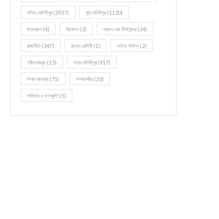
পশ্চিম মেদিনীপুর
(2937)
পূর্ব মেদিনীপুর
(1120)
বন্যপ্রাণ
(4)
বিনোদন
(3)
ভ্রমণ এবং তীর্থকেন্দ্র
(24)
রাজনীতি
(347)
রান্না-রেসিপী
(1)
লাইফ স্টাইল
(2)
শরীর স্বাস্থ্য
(15)
শহর মেদিনীপুর
(917)
শিক্ষা ব্যবস্থা
(75)
সম্পাদকীয়
(20)
সাহিত্য ও সংস্কৃতি
(5)