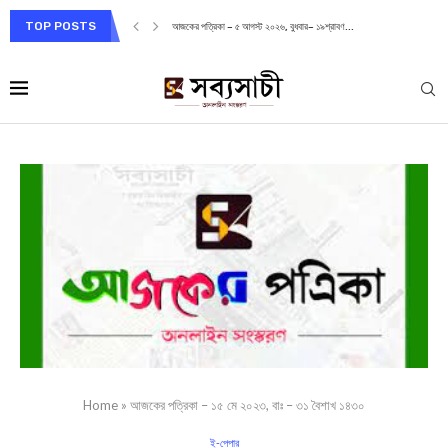
TOP POSTS
আজকের পত্রিকা – ৫ আগস্ট ২০২৬, বুধবার– ১৯শ্রাবণ...
Home
»
আজকের পত্রিকা – ১৫ মে ২০২৩, বাঃ – ৩১ বৈশাখ ১৪৩০
ই-পেপার