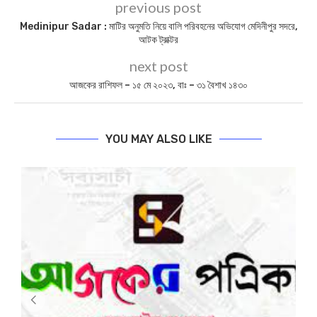
Today News: আজকের পত্রিকা – ২২ জানুয়ারি ২০২২, বাঃ – ০৮ মাঘ
১৪২৮
আজকের পত্রিকা –১৩জুন ২০২৫, বাঃ – ২৯জ্যৈষ্ঠ ১৪৩২
আজকের পত্রিকা- ৭ সেপ্টেম্বর, বাং- ২১ ভাদ্র ১৪২৭
আজকের পত্রিকা – ০৪ মার্চ ২০২৪, বাঃ – ২০ ফাল্গুন ১৪৩০
BIPLABI SABYASACHI NEWS
DAILY NEWS
MIDNAPORE NEWS
PASCHIM MEDINIPUR NEWS
PURBA MEDINIPUR NEWS
TODAY NEWS