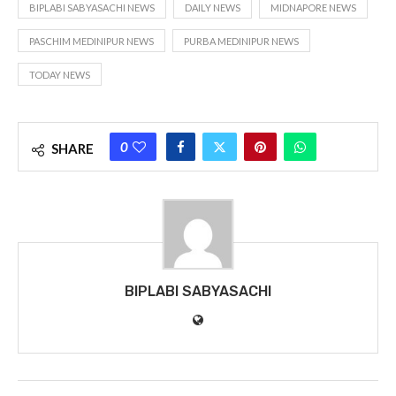
লাইক করুন আমাদের ফেসবুক
পেজ-
https://www.facebook.com/biplabisabyasa
Today News
– Biplabi Sabyasachi Largest
Bengali Newspaper
You Might Also Like