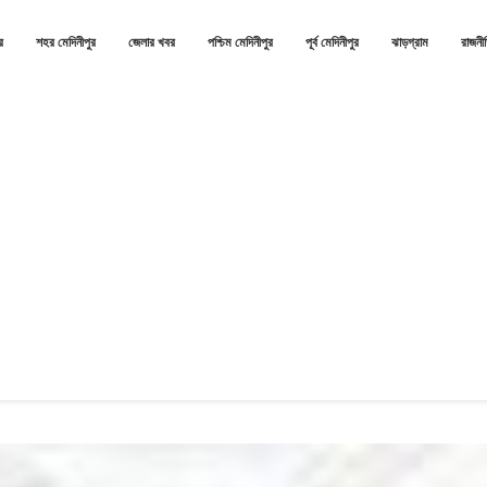
র
শহর মেদিনীপুর
জেলার খবর
পশ্চিম মেদিনীপুর
পূর্ব মেদিনীপুর
ঝাড়গ্রাম
রাজনী