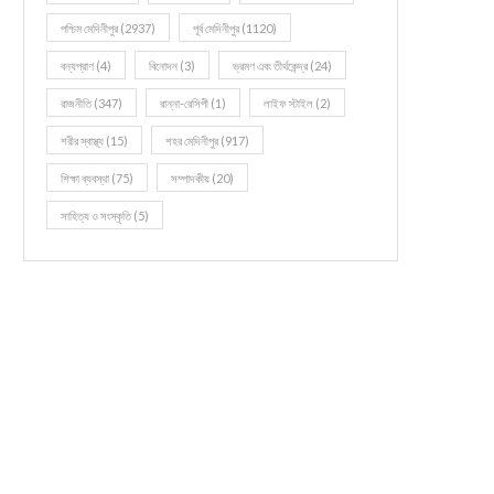
পশ্চিম মেদিনীপুর
(2937)
পূর্ব মেদিনীপুর
(1120)
বন্যপ্রাণ
(4)
বিনোদন
(3)
ভ্রমণ এবং তীর্থকেন্দ্র
(24)
রাজনীতি
(347)
রান্না-রেসিপী
(1)
লাইফ স্টাইল
(2)
শরীর স্বাস্থ্য
(15)
শহর মেদিনীপুর
(917)
শিক্ষা ব্যবস্থা
(75)
সম্পাদকীয়
(20)
সাহিত্য ও সংস্কৃতি
(5)