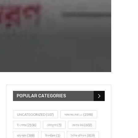
POPULAR CATEGORIES
UNCATEGORIZED
(107)
আজকের সেরা ১০
(2598)
ই-পেপার
(2106)
খেলাধূলো
(5)
জেলার খবর
(602)
ঝাড়গ্রাম
(388)
দিনপঞ্জিকা
(1)
দৈনিক রাশিফল
(819)