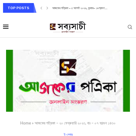
TOP POSTS
আজকের পত্রিকা – ৫ আগস্ট ২০২৬, বুধবার– ১৯শ্রাবণ...
Home
»
আজকের পত্রিকা – ২০ ফেব্রুয়ারি ২০২৩, বাঃ – ০৭ ফাল্গুন ১৪৩০
ই-পেপার