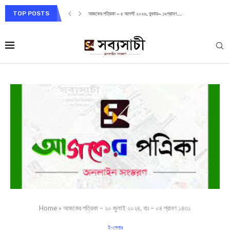
TOP POSTS
আজকের পত্রিকা – ৫ আগস্ট ২০২৬, বুধবার– ১৯শ্রাবণ...
Home
»
আজকের পত্রিকা – ২০ জুলাই ২০২৪, বাঃ – ০৪ শ্রাবণ ১৪৩১
ই-পেপার