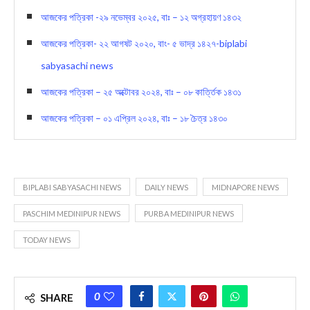
আজকের পত্রিকা -২৯ নভেম্বর ২০২৫, বাঃ – ১২ অগ্রহায়ণ ১৪৩২
আজকের পত্রিকা- ২২ আগষট ২০২০, বাং- ৫ ভাদ্র ১৪২৭-biplabi
sabyasachi news
আজকের পত্রিকা – ২৫ অক্টোবর ২০২৪, বাঃ – ০৮ কার্ত্তিক ১৪৩১
আজকের পত্রিকা – ০১ এপ্রিল ২০২৪, বাঃ – ১৮ চৈত্র ১৪৩০
BIPLABI SABYASACHI NEWS
DAILY NEWS
MIDNAPORE NEWS
PASCHIM MEDINIPUR NEWS
PURBA MEDINIPUR NEWS
TODAY NEWS
0
SHARE