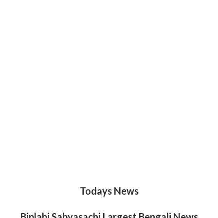
Todays News
Biplabi Sabyasachi Largest Bengali News