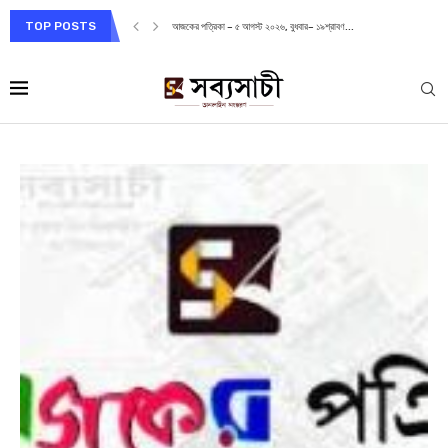
TOP POSTS
আজকের পত্রিকা – ৫ আগস্ট ২০২৬, বুধবার– ১৯শ্রাবণ...