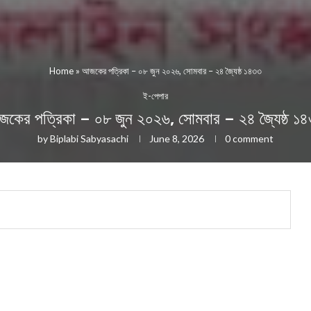
Home
»
আজকের পত্রিকা – ০৮ জুন ২০২৬, সোমবার – ২৪ জ্যৈষ্ঠ ১৪৩৩
ই-পেপার
কের পত্রিকা – ০৮ জুন ২০২৬, সোমবার – ২৪ জ্যৈষ্ঠ ১
by
Biplabi Sabyasachi
June 8, 2026
0 comment