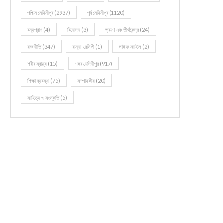
পশ্চিম মেদিনীপুর
(2937)
পূর্ব মেদিনীপুর
(1120)
বন্যপ্রাণ
(4)
বিনোদন
(3)
ভ্রমণ এবং তীর্থকেন্দ্র
(24)
রাজনীতি
(347)
রান্না-রেসিপী
(1)
লাইফ স্টাইল
(2)
শরীর স্বাস্থ্য
(15)
শহর মেদিনীপুর
(917)
শিক্ষা ব্যবস্থা
(75)
সম্পাদকীয়
(20)
সাহিত্য ও সংস্কৃতি
(5)