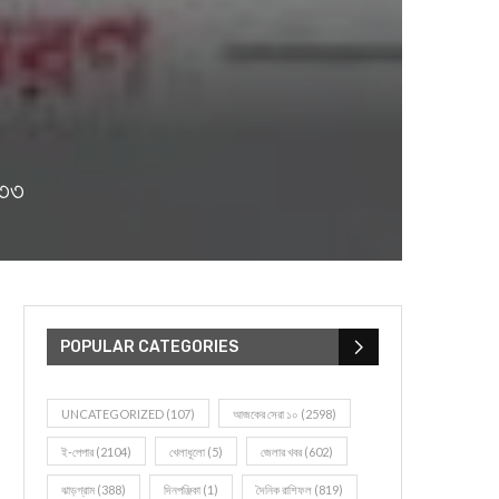
৪৩৩
POPULAR CATEGORIES
UNCATEGORIZED
(107)
আজকের সেরা ১০
(2598)
ই-পেপার
(2104)
খেলাধূলো
(5)
জেলার খবর
(602)
ঝাড়গ্রাম
(388)
দিনপঞ্জিকা
(1)
দৈনিক রাশিফল
(819)