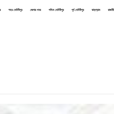
র
শহর মেদিনীপুর
জেলার খবর
পশ্চিম মেদিনীপুর
পূর্ব মেদিনীপুর
ঝাড়গ্রাম
রাজনী