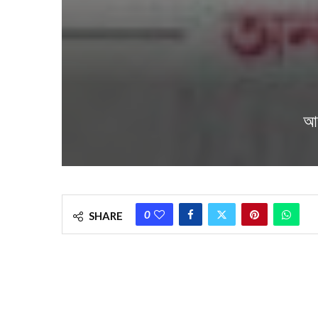
আজ
0
SHARE