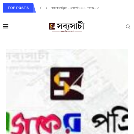
TOP POSTS
আজকের পত্রিকা – ৩ আগস্ট ২০২৬, সোমবার– ১৭...