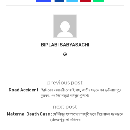
BIPLABI SABYASACHI
previous post
Road Accident : উল্টে গেল বরযাত্রী বোঝাই বাস, জাতীয় সড়কে পথ দুর্ঘটনায় মৃত্যু
যুবকের, পথ নিরাপত্তা কর্মসূচি পুলিশের
next post
Maternal Death Case : মেদিনীপুর হাসপাতালে প্রসূতি মৃত্যু নিয়ে রাজ্য সরকারকে
চ্যালেঞ্জ ছুঁড়লো অনিকেত