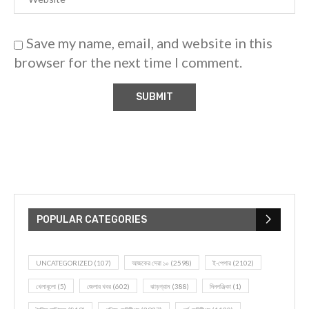
Save my name, email, and website in this
browser for the next time I comment.
POPULAR CATEGORIES
UNCATEGORIZED
(107)
আজকের সেরা ১০
(2598)
ই-পেপার
(2102)
খেলাধূলো
(5)
জেলার খবর
(602)
ঝাড়গ্রাম
(388)
দিনপঞ্জিকা
(1)