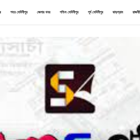
র
শহর মেদিনীপুর
জেলার খবর
পশ্চিম মেদিনীপুর
পূর্ব মেদিনীপুর
ঝাড়গ্রাম
রাজনী