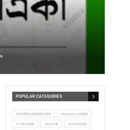
২৯
POPULAR CATEGORIES
UNCATEGORIZED
(107)
আজকের সেরা ১০
(2598)
ই-পেপার
(2104)
খেলাধূলো
(5)
জেলার খবর
(602)