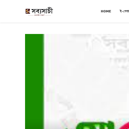
HOME
ই-পেপা