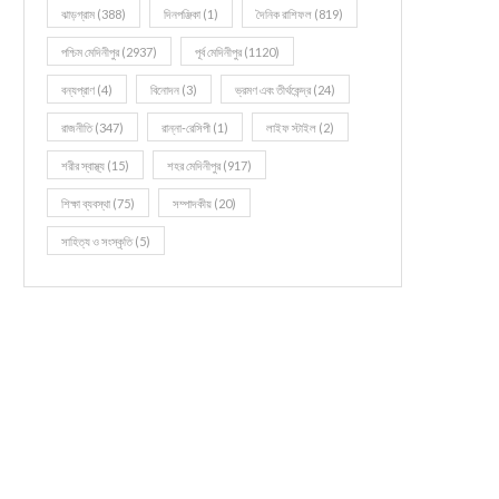
ঝাড়গ্রাম
(388)
দিনপঞ্জিকা
(1)
দৈনিক রাশিফল
(819)
পশ্চিম মেদিনীপুর
(2937)
পূর্ব মেদিনীপুর
(1120)
বন্যপ্রাণ
(4)
বিনোদন
(3)
ভ্রমণ এবং তীর্থকেন্দ্র
(24)
রাজনীতি
(347)
রান্না-রেসিপী
(1)
লাইফ স্টাইল
(2)
শরীর স্বাস্থ্য
(15)
শহর মেদিনীপুর
(917)
শিক্ষা ব্যবস্থা
(75)
সম্পাদকীয়
(20)
সাহিত্য ও সংস্কৃতি
(5)