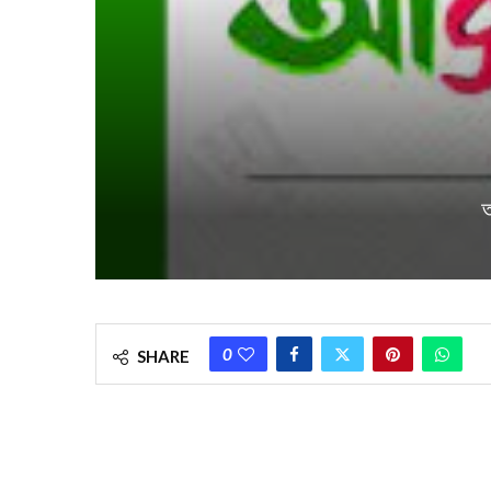
আ
0
SHARE