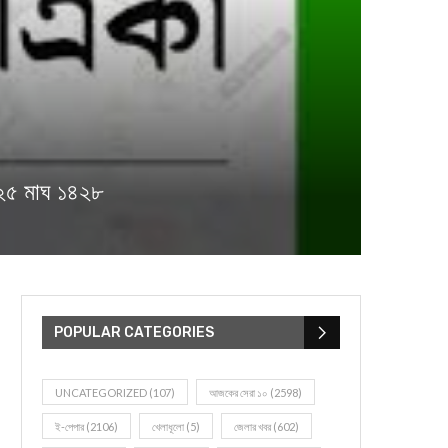
২৫ মাঘ ১৪২৮
POPULAR CATEGORIES
UNCATEGORIZED
(107)
আজকের সেরা ১০
(2598)
ই-পেপার
(2106)
খেলাধূলো
(5)
জেলার খবর
(602)