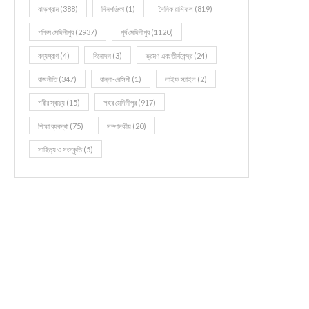
ঝাড়গ্রাম
(388)
দিনপঞ্জিকা
(1)
দৈনিক রাশিফল
(819)
পশ্চিম মেদিনীপুর
(2937)
পূর্ব মেদিনীপুর
(1120)
বন্যপ্রাণ
(4)
বিনোদন
(3)
ভ্রমণ এবং তীর্থকেন্দ্র
(24)
রাজনীতি
(347)
রান্না-রেসিপী
(1)
লাইফ স্টাইল
(2)
শরীর স্বাস্থ্য
(15)
শহর মেদিনীপুর
(917)
শিক্ষা ব্যবস্থা
(75)
সম্পাদকীয়
(20)
সাহিত্য ও সংস্কৃতি
(5)