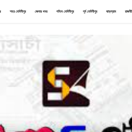
র
শহর মেদিনীপুর
জেলার খবর
পশ্চিম মেদিনীপুর
পূর্ব মেদিনীপুর
ঝাড়গ্রাম
রাজনী