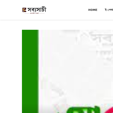
HOME
ই-পেপা