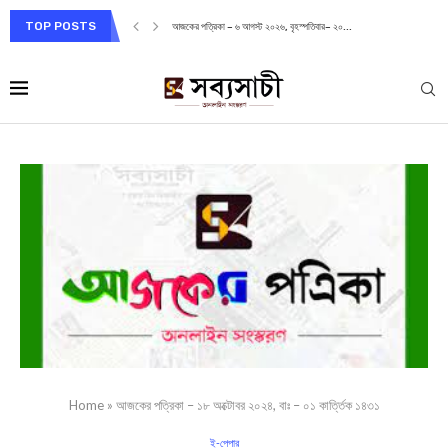
TOP POSTS
আজকের পত্রিকা – ৬ আগস্ট ২০২৬, বৃহস্পতিবার– ২০...
Home
»
আজকের পত্রিকা – ১৮ অক্টোবর ২০২৪, বাঃ – ০১ কার্ত্তিক ১৪৩১
ই-পেপার