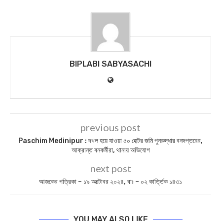
BIPLABI SABYASACHI
previous post
Paschim Medinipur : দখল হয়ে যাওয়া ৫০ হেক্টর জমি পুনরুদ্ধার বনদপ্তরের,
আক্রান্ত বনকর্মীরা, থানায় অভিযোগ
next post
আজকের পত্রিকা – ১৯ অক্টোবর ২০২৪, বাঃ – ০২ কার্ত্তিক ১৪৩১
YOU MAY ALSO LIKE