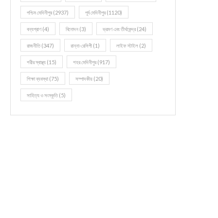
পশ্চিম মেদিনীপুর
(2937)
পূর্ব মেদিনীপুর
(1120)
বন্যপ্রাণ
(4)
বিনোদন
(3)
ভ্রমণ এবং তীর্থকেন্দ্র
(24)
রাজনীতি
(347)
রান্না-রেসিপী
(1)
লাইফ স্টাইল
(2)
শরীর স্বাস্থ্য
(15)
শহর মেদিনীপুর
(917)
শিক্ষা ব্যবস্থা
(75)
সম্পাদকীয়
(20)
সাহিত্য ও সংস্কৃতি
(5)