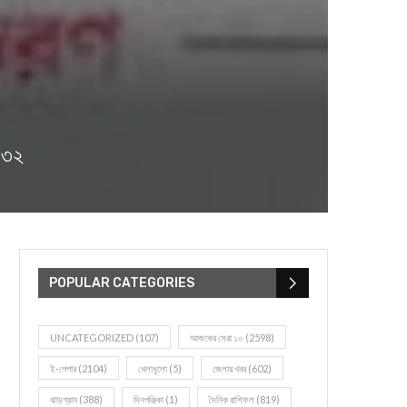
৪৩২
POPULAR CATEGORIES
UNCATEGORIZED
(107)
আজকের সেরা ১০
(2598)
ই-পেপার
(2104)
খেলাধূলো
(5)
জেলার খবর
(602)
ঝাড়গ্রাম
(388)
দিনপঞ্জিকা
(1)
দৈনিক রাশিফল
(819)