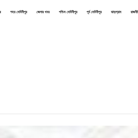
র
শহর মেদিনীপুর
জেলার খবর
পশ্চিম মেদিনীপুর
পূর্ব মেদিনীপুর
ঝাড়গ্রাম
রাজনী