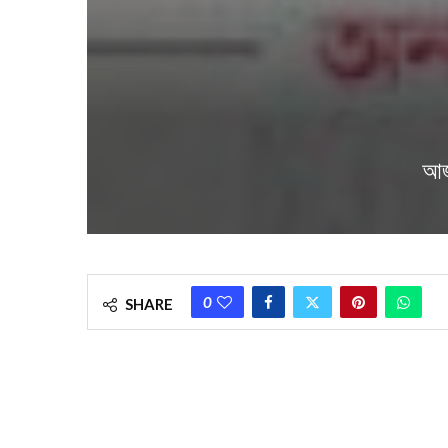
আজ
0
SHARE