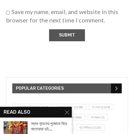
Save my name, email, and website in this
browser for the next time I comment.
POPULAR CATEGORIES
UNCATEGORIZED
(107)
আজকের সেরা ১০
(2598)
ই-পেপার
(2104)
READ ALSO
খেলাধূলো
(5)
জেলার খবর
(602)
ঝাড়গ্রাম
(388)
দিনপঞ্জিকা
(1)
মধ্যব পান্ডবের পুজোকে ঘিরে
দৈনিক রাশিফল
(819)
পশ্চিম মেদিনীপুর
(2937)
পূর্ব মেদিনীপুর
(1120)
মাতোয়ারা দুই...