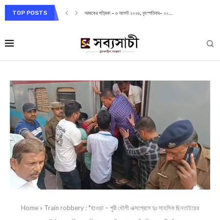
TOP POSTS
আজকের পত্রিকা – ৬ আগস্ট ২০২৬, বৃহস্পতিবার– ২০...
Home
»
Train robbery : *হাওড়া – পুরী ধৌলী এক্সপ্রেসে দুঃ সাহসিক ছিনতাইয়ের