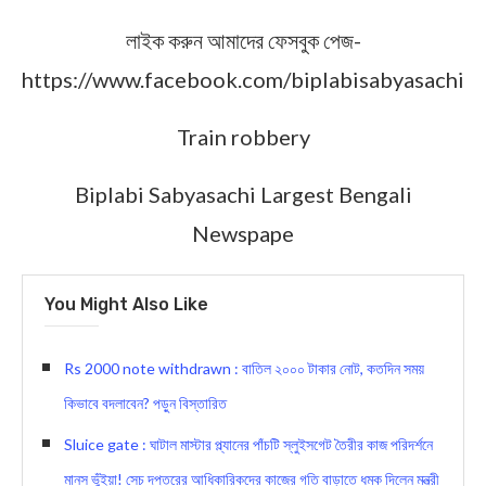
লাইক করুন আমাদের ফেসবুক পেজ-
https://www.facebook.com/biplabisabyasachi
Train robbery
Biplabi Sabyasachi Largest Bengali
Newspape
You Might Also Like
Rs 2000 note withdrawn : বাতিল ২০০০ টাকার নোট, কতদিন সময়
কিভাবে বদলাবেন? পড়ুন বিস্ত‍ারিত
Sluice gate : ঘাটাল মাস্টার প্ল্যানের পাঁচটি স্লুইসগেট তৈরীর কাজ পরিদর্শনে
মানস ভুঁইয়া! সেচ দপ্তরের আধিকারিকদের কাজের গতি বাড়াতে ধমক দিলেন মন্ত্রী