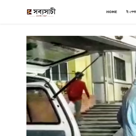
HOME
ই-পেপা