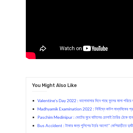
You Might Also Like
Valentine’s Day 2022 : ভালোবাসার দিনে গাছে ফুলের মালা পরিয়ে 
Madhyamik Examination 2022 : নির্বিঘ্নে কাটল মাধ্যমিকের প্রথম পর
Paschim Medinipur : ভোটের মুখে ঘাটালের চোলাই তৈরির ঠেকে হানা 
Bus Accident : টাকার জন্য পুলিশের টর্চের আলো!” কেশিয়াড়ীতে দুর্