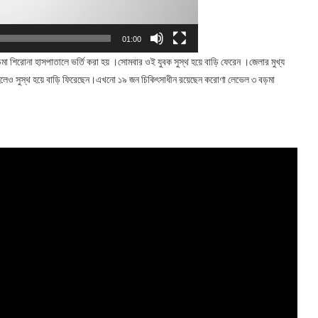
01:00
মা শিরোনা হাসপাতালে ভর্তি করা হয় ।সোমবার ওই যুবক সুস্থ হয়ে বাড়ি ফেরেন ।জেলার মুখ্য
মিত হলেও সুস্থ হয়ে বাড়ি ফিরেছেন।এখনো ১৯ জন চিকিৎসাধীন রয়েছেন করোণা লেভেল ৩ বড়মা