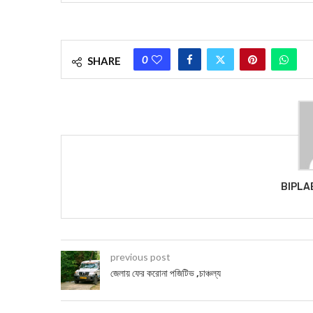
0
SHARE
BIPLA
previous post
জেলায় ফের করোনা পজিটিভ ,চাঞ্চল্য