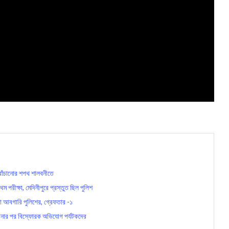
বাঁচানোর শপথ শালবনীতে
ীক্ষা, মেদিনীপুরে প্রস্তুত ছিল পুলিশ
আবগারি পুলিশের, গ্রেফতার -১
ঘটনার পর বিস্ফোরক অভিযোগ পর্যটকদের