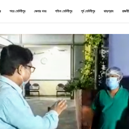
র
শহর মেদিনীপুর
জেলার খবর
পশ্চিম মেদিনীপুর
পূর্ব মেদিনীপুর
ঝাড়গ্রাম
রাজনী