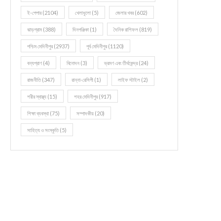
ই-পেপার
(2104)
খেলাধূলো
(5)
জেলার খবর
(602)
ঝাড়গ্রাম
(388)
দিনপঞ্জিকা
(1)
দৈনিক রাশিফল
(819)
পশ্চিম মেদিনীপুর
(2937)
পূর্ব মেদিনীপুর
(1120)
বন্যপ্রাণ
(4)
বিনোদন
(3)
ভ্রমণ এবং তীর্থকেন্দ্র
(24)
রাজনীতি
(347)
রান্না-রেসিপী
(1)
লাইফ স্টাইল
(2)
শরীর স্বাস্থ্য
(15)
শহর মেদিনীপুর
(917)
শিক্ষা ব্যবস্থা
(75)
সম্পাদকীয়
(20)
সাহিত্য ও সংস্কৃতি
(5)