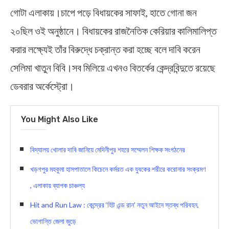
গোটা এলাকায়।চাপে পড়ে বিধায়কের সাফাই, হাতে গোনা জন
২০ছিল ওই অনুষ্ঠানে। বিধায়কের রাজনৈতিক কেরিয়ার কালিমালিপ্ত
করার লক্ষ্যেই তাঁর বিরুদ্ধে চক্রান্ত করা হচ্ছে বলে দাবি করেন
সেলিমা খাতুন বিবি।সব মিলিয়ে এখনও বিতর্কের কেন্দ্রবিন্দুতে রয়েছে
ডেবরার অর্কেস্ট্রো।
You Might Also Like
বিদ্যালয় খোলার দাবি জানিয়ে মেদিনীপুর শহরে সম্মেলন শিক্ষক সংগঠনের
খড়গপুর মহকুমা হাসপাতালে কিচেনে কর্মরত এক যুবকের শরীরে করোনার সংক্রমণ
, এলাকায় ব্যাপক চাঞ্চল্য
Hit and Run Law : কেন্দ্রের ‘হিট এন্ড রান’ নতুন আইনে স্তব্ধ পরিবহন,
ভোগান্তি জেলা জুড়ে