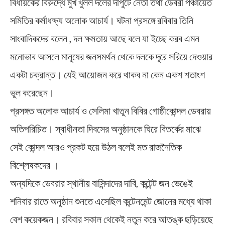
বিধায়কের বিরুদ্ধে মুখ খুলল দলের দাপুটে নেতা তথা ডেবরা পঞ্চায়েত
সমিতির কর্মাধক্ষ্য অলোক আচার্য। ঘটনা প্রসঙ্গে রবিবার তিনি
সাংবাদিকদের বলেন , দল ক্ষমতায় আছে বলে যা ইচ্ছে করব এমন
মনোভাব আসলে মানুষের জনসমর্থন থেকে দলকে দূরে সরিয়ে দেওয়ার
একটা চক্রান্ত। যেই আয়োজন করে থাকব না কেন একশ শতাংশ
ভুল করেছেন।
প্রসঙ্গত অলোক আচার্য ও সেলিমা খাতুন বিবির গোষ্ঠীকোন্দল ডেবরায়
অতিপরিচিত। স্বাধীনতা দিবসের অনুষ্ঠানকে ঘিরে বিতর্কের মাঝে
সেই কোন্দল আরও প্রকট হয়ে উঠল বলেই মত রাজনৈতিক
বিশ্লেষকদের ।
অন্যদিকে ডেবরার স্থানীয় বাসিন্দাদের দাবি, কন্টেন্ট জন ভেঙেই
শনিবার রাতে অনুষ্ঠান শুনতে এসেছিল কন্টেনমেন্ট জোনের মধ্যে থাকা
বেশ কয়েকজন। রবিবার সকাল থেকেই নতুন করে আতঙ্ক ছড়িয়েছে