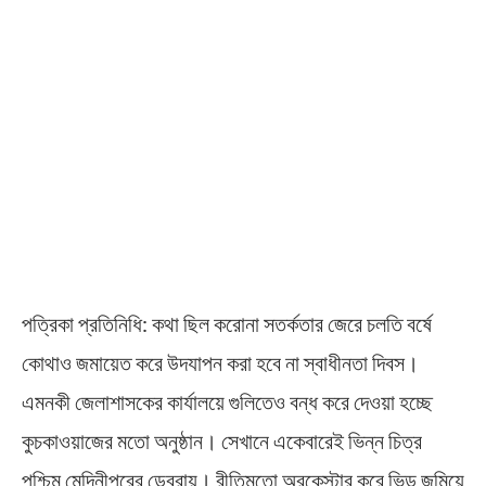
পত্রিকা প্রতিনিধি: কথা ছিল করোনা সতর্কতার জেরে চলতি বর্ষে
কোথাও জমায়েত করে উদযাপন করা হবে না স্বাধীনতা দিবস।
এমনকী জেলাশাসকের কার্যালয়ে গুলিতেও বন্ধ করে দেওয়া হচ্ছে
কুচকাওয়াজের মতো অনুষ্ঠান। সেখানে একেবারেই ভিন্ন চিত্র
পশ্চিম মেদিনীপুরের ডেবরায়। রীতিমতো অরকেস্টার করে ভিড় জমিয়ে