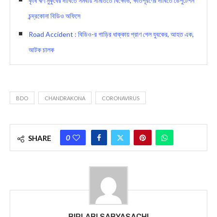
কৃষি ঋণ মুকুবের দাবিতে সমবায় সমিতিতে বিক্ষোভ, ক্ষতিপূরণের দাবিতে ডেপুটেশন
চন্দ্রকোনা বিডিও অফিসে
Road Accident : বিডিও-র গাড়ির ধাক্কায় প্রাণ গেল যুবকের, আহত এক,
আটক চালক
BDO
CHANDRAKONA
CORONAVIRUS
0
SHARE
BIPLABI SABYASACHI