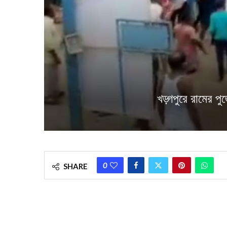
খড়্গপুরে র‍ামের 
0
SHARE