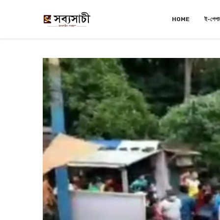
HOME
ই-পেপা