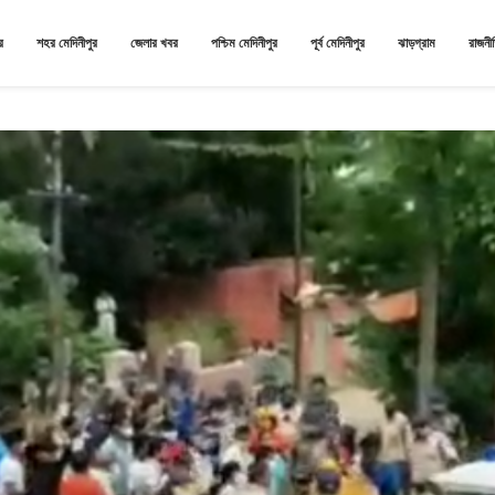
র
শহর মেদিনীপুর
জেলার খবর
পশ্চিম মেদিনীপুর
পূর্ব মেদিনীপুর
ঝাড়গ্রাম
রাজনী