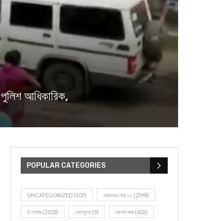
ত পুলিশ আধিকারিক,
POPULAR CATEGORIES
UNCATEGORIZED
(107)
আজকের সেরা ১০
(2598)
ই-পেপার
(2103)
খেলাধূলো
(5)
জেলার খবর
(602)