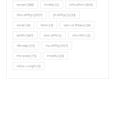
ঝাড়গ্রাম
(388)
দিনপঞ্জিকা
(1)
দৈনিক রাশিফল
(819)
পশ্চিম মেদিনীপুর
(2937)
পূর্ব মেদিনীপুর
(1120)
বন্যপ্রাণ
(4)
বিনোদন
(3)
ভ্রমণ এবং তীর্থকেন্দ্র
(24)
রাজনীতি
(347)
রান্না-রেসিপী
(1)
লাইফ স্টাইল
(2)
শরীর স্বাস্থ্য
(15)
শহর মেদিনীপুর
(917)
শিক্ষা ব্যবস্থা
(75)
সম্পাদকীয়
(20)
সাহিত্য ও সংস্কৃতি
(5)