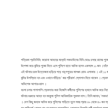
পত্রিকা প্রতিনিধি: করোনা আবহের মধ্যেই লকডাউনের বিধি ভেঙে চলছে রামের পুজো।
উপেক্ষা করে মন্দিরে পুজো দিতে এসে পুলিশে হাতে আটক হলেন একসঙ্গে ১১ জন ।তাঁদের
এই ঘটনায় চরম উত্তেজনা ছড়িয়ে পড়ে খড়্গপুরের মালঞ্চা রোড এলাকায় । এই ১১ জন 
মন্দির উপস্থিত হন এবং ওখানে দাঁড়িয়ে ‘ জয় শ্রীরাম’ স্লোগান দিতে থাকেন । গ্র
অভিশেক আগারওয়াল ।
বচসা চলার পাশাপাশি গ্রেফতার করা বিজেপি কর্মীদের পুলিশের ভ্যানে আটক করে নি
ঘটনায় গুরুতর আহত হন মহকুমা পুলিশ আধিকারিক সুকমল দাস। তিনি জানান, ‘লকডাউন 
। বেশ কিছু জনকে আটক করে পুলিশের গাড়িতে তুলে সময় প্রায় ৩০ থেকে ৪০ জন স্থা
হয় লাঠিচার্জ।মালঞ্চ পর খড়্গপুরের তালবাগিচা এলাকাতে বিজেপি কর্মী সমর্থকরা পু