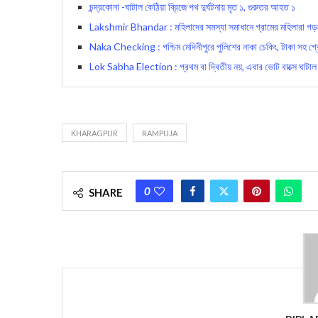
চন্দ্রকোনা -ঘাটাল কেঠিয়া ব্রিজে পথ দুর্ঘটনায় মৃত ১, গুরুতর আহত ১
Lakshmir Bhandar : মহিলাদের সমস্যা সমাধানে গ্রামের মহিলারা গড়লেন 
Naka Checking : পশ্চিম মেদিনীপুরে পুলিশের নাকা চেকিং, টাকা সহ গ্রে
Lok Sabha Election : প্রথম বা দ্বিতীয় নয়, এবার ভোট বাক্সে ঘাটাল কেন্দ
KHARAGPUR
RAMPUJA
0
SHARE