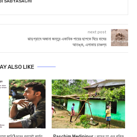
BI SABYASACHI
next post
ঝাড়গ্রামে অজানা জন্তুর একাধিক পায়ের ছাপকে ঘিরে বাঘের
আতঙ্ক, এলাকায় চাঞ্চল্য
AY ALSO LIKE
োয়া জারি’!দেবের গ্রামেই কার্যত
Paschim Medinipur : ঝড়ের তাণ্ডব পশ্চিম
মে