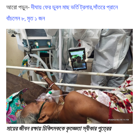
আরো পড়ুন-
দীঘায় ফের ডুবল মাছ ভর্তি ট্রলার,সাঁতরে প্রানে
বাঁচলেন ৮, মৃত ১ জন
মায়ের জীবন রক্ষায় চিকিৎসককে কৃতজ্ঞত‍া স্বীকার পুত্রের