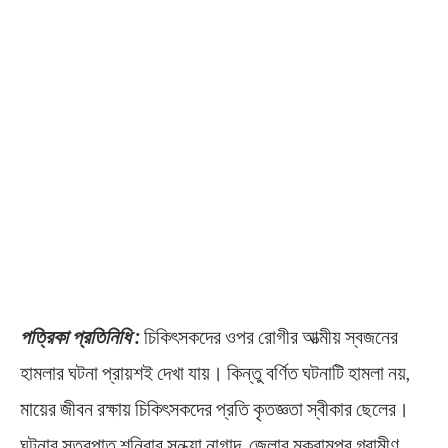
পত্রিকা প্রতিনিধি :
চিকিৎসকদের ওপর রোগীর আত্মীয় স্বজনের
হামলার ঘটনা প্রায়শই দেখা যায়। কিন্তু বর্ণিত ঘটনাটি হামলা নয়,
মায়ের জীবন রক্ষায় চিকিৎসকদের প্রতি কৃতজ্ঞতা স্বীকার ছেলের।
ঘটনার সূত্রপাত শনিবার সন্ধ্যা নাগাদ, জেলার মকরামপুর গ্রামীণ