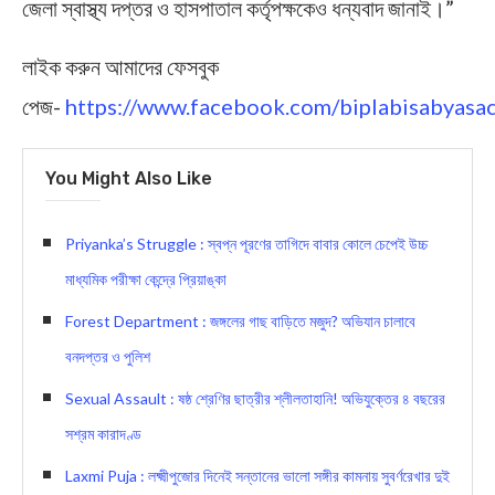
জেলা স্বাস্থ্য দপ্তর ও হাসপাতাল কর্তৃপক্ষকেও ধন্যবাদ জানাই।”
লাইক করুন আমাদের ফেসবুক
পেজ-
https://www.facebook.com/biplabisabyasac
You Might Also Like
Priyanka’s Struggle : স্বপ্ন পূরণের তাগিদে বাবার কোলে চেপেই উচ্চ
মাধ্যমিক পরীক্ষা কেন্দ্রে প্রিয়াঙ্কা
Forest Department : জঙ্গলের গাছ বাড়িতে মজুদ? অভিযান চালাবে
বনদপ্তর ও পুলিশ
Sexual Assault : ষষ্ঠ শ্রেণির ছাত্রীর শ্লীলতাহানি! অভিযুক্তের ৪ বছরের
সশ্রম কারাদণ্ড
Laxmi Puja : লক্ষ্মীপুজোর দিনেই সন্তানের ভালো সঙ্গীর কামনায় সুবর্ণরেখার দুই