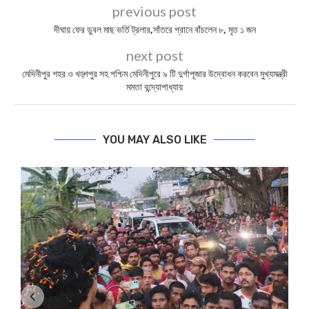
previous post
দীঘায় ফের ডুবল মাছ ভর্তি ট্রলার,সাঁতরে প্রানে বাঁচলেন ৮, মৃত ১ জন
next post
মেদিনীপুর শহর ও খড়্গপুর সহ পশ্চিম মেদিনীপুরে ৯ টি দুর্গাপূজার উদ্বোধন করবেন মুখ্যমন্ত্রী
মমতা বন্দ্যোপাধ্যায়
YOU MAY ALSO LIKE