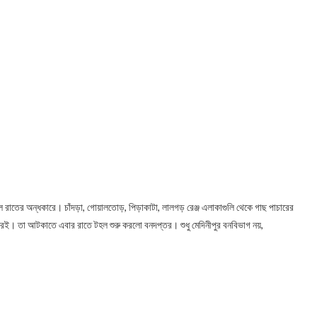
িল রাতের অন্ধকারে। চাঁদড়া, গোয়ালতোড়, পিড়াকাটা, লালগড় রেঞ্জ এলাকাগুলি থেকে গাছ পাচারের
ছরই। তা আটকাতে এবার রাতে টহল শুরু করলো বনদপ্তর। শুধু মেদিনীপুর বনবিভাগ নয়,