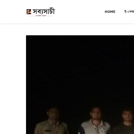
HOME
ই-পেপা