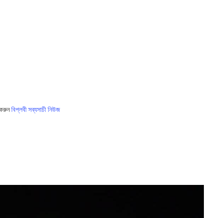
 করুন
বিপ্লবী সব্যসাচী নিউজ