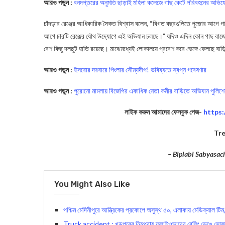
আরও পড়ুন :
বনদপ্তরের অনুমতি ছাড়াই মহিলা কলেজে গাছ কেটে পরিবহনের অভি
চাঁদড়ার রেঞ্জের আধিকারিক সৈকত বিশ্বাস বলেন, “বিগত বছরগুলিতে পুজোর আগে গা
আগে চারটি রেঞ্জের যৌথ উদ্যোগে এই অভিযান চলছে।” যদিও এদিন কোন গাছ বাজেয়াপ
বেশ কিছু দলছুট হাতি রয়েছে। মাঝেমধ্যেই লোকালয়ে প্রবেশ করে ভেঙ্গে ফেলছে বা
আরও পড়ুন :
ইসরোর দরবারে পিংলার সৌম্যদীপ! ভবিষ্যতে স্বপ্ন গবেষণার
আরও পড়ুন :
পুরোনো মামলায় বিজেপির একাধিক নেতা কর্মীর বাড়িতে অভিযান পুলিশ
লাইক করুন আমাদের ফেসবুক পেজ-
https
Tre
– Biplabi Sabyasac
You Might Also Like
পশ্চিম মেদিনীপুরে আন্ত্রিকের প্রকোপে অসুস্থ ৫০, এলাকায় মেডিক্যাল টিম
Truck accident : খড়পুরের নিমপুরায় ফ্লাইওভারের রেলিং ভেঙে সোজা 