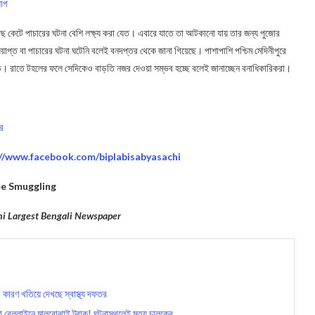
যোগ
ছ কেটে পাচারের ঘটনা বেশি লক্ষ্য করা যেত। এবারে যাতে তা আটকানো যায় তার জন্য পুজোর
্ত বা পাচারের ঘটনা ঘটেনি বলেই বনদপ্তর থেকে জানা গিয়েছে। পাশাপাশি পশ্চিম মেদিনীপুরে
ড়ি। রাতে টহলের ফলে সেদিকেও বাড়তি নজর দেওয়া সম্ভব হচ্ছে বলেই জানাচ্ছেন বনাধিকারিকরা।
ের
://www.facebook.com/biplabisabyasachi
e Smuggling
hi Largest Bengali Newspaper
, কারণ খতিয়ে দেখছে স্বাস্থ্য দফতর
রেললাইনে মালবোঝাই ট্রাক! ঘটনাস্থলেই মৃত্যু চালকের