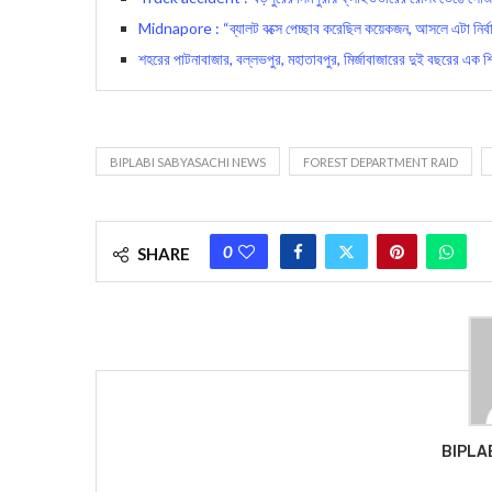
Midnapore : “ব্যালট বক্সে পেচ্ছাব করেছিল কয়েকজন, আসলে এটা নির্বাচ
শহরের পাটনাবাজার, বল্লভপুর, মহাতাবপুর, মির্জাবাজারের দুই বছরের এক শ
BIPLABI SABYASACHI NEWS
FOREST DEPARTMENT RAID
0
SHARE
BIPLA