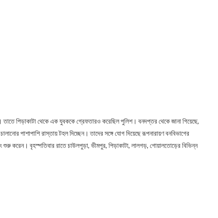
। তাতে পিড়াকাটা থেকে এক যুবককে গ্রেফতারও করেছিল পুলিশ। বনদপ্তর থেকে জানা গিয়েছে,
ি চালানোর পাশাপাশি রাস্তায় টহল দিচ্ছেন। তাদের সঙ্গে যোগ দিয়েছে রূপনারায়ণ বনবিভাগের
কিং শুরু করেন। বৃহস্পতিবার রাতে চাউলপুড়া, ভীমপুর, পিড়াকাটা, লালগড়, গোয়ালতোড়ের বিভিন্ন