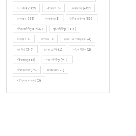
ই-পেপার
(2100)
খেলাধূলো
(5)
জেলার খবর
(602)
ঝাড়গ্রাম
(388)
দিনপঞ্জিকা
(1)
দৈনিক রাশিফল
(819)
পশ্চিম মেদিনীপুর
(2937)
পূর্ব মেদিনীপুর
(1120)
বন্যপ্রাণ
(4)
বিনোদন
(3)
ভ্রমণ এবং তীর্থকেন্দ্র
(24)
রাজনীতি
(347)
রান্না-রেসিপী
(1)
লাইফ স্টাইল
(2)
শরীর স্বাস্থ্য
(15)
শহর মেদিনীপুর
(917)
শিক্ষা ব্যবস্থা
(75)
সম্পাদকীয়
(20)
সাহিত্য ও সংস্কৃতি
(5)