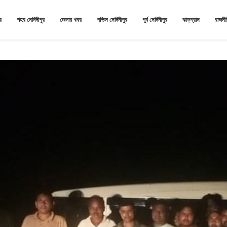
র
শহর মেদিনীপুর
জেলার খবর
পশ্চিম মেদিনীপুর
পূর্ব মেদিনীপুর
ঝাড়গ্রাম
রাজনী