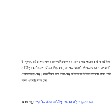
উল্লেখ্য, ওই রেঞ্জ এলাকার জঙ্গলগুলি থেকে এর আগেও গাছ পাচারের ঘটনা ঘটেছিল
মেদিনীপুর বনবিভাগের চাঁদড়া, পিড়াকাটা, লালগড় রেঞ্জগুলি যৌথভাবে জঙ্গলে নজরদার
গোয়ালতোড় রেঞ্জ। বনকর্মীদের সঙ্গে নিয়ে রেঞ্জ অফিসাররা বিভিন্ন রাস্তায় নাকা চে
জঙ্গল এলাকায় টহল দেয়।
Tree Smuggling
আরও পড়ুন :
প্লাবিত ঘাটাল, মেদিনীপুর শহরেও বাড়িতে ঢুকলো জল