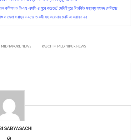
ন কমিশন ও ডিএম, এসপি-র মুখে করেছে,” মেদিনীপুরে বিতর্কিত মন্তব্য মহম্মদ সেলিমের
িশু ও জেলা স্বাস্থ্য ভবনের ৩ কর্মী সহ করোনায় মোট আক্রান্ত ২৫
MIDNAPORE NEWS
PASCHIM MEDINIPUR NEWS
BI SABYASACHI