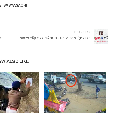
BI SABYASACHI
next post
র
আজকের পত্রিকা ১৫ অক্টোবর ২০২০, বাং- ২৮ আশ্বিন ১৪২৭
AY ALSO LIKE