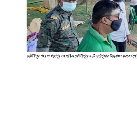
মেদিনীপুর শহর ও খড়্গপুর সহ পশ্চিম মেদিনীপুরে ৯ টি দুর্গাপূজার উদ্বোধন করবেন মুখ্যম