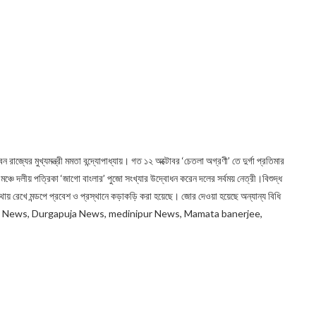
রাজ্যের মুখ্যমন্ত্রী মমত‍া বন্দ্যােপাধ্যায়। গত ১২ অক্টোবর ‘চেতলা অগ্রণী’ তে দুর্গা প্রতিম‍ার
মঞ্চে দলীয় পত্রিকা ‘জাগো বাংলার’ পুজো সংখ্যার উদ্বোধন করেন দলের সর্বময় নেত্রী।বিশুদ্ধ
মাথায় রেখে মন্ডপে প্রবেশ ও প্রস্থানে কড়াকড়ি করা হয়েছে। জোর দেওয়া হয়েছে অন্যান্য বিধি
 News, Durgapuja News, medinipur News, Mamata banerjee,