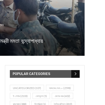
যায়
ত্রী মমতা বন্দ্যোপাধ্যায়
POPULAR CATEGORIES
UNCATEGORIZED
(107)
আজকের সেরা ১০
(2598)
ই-পেপার
(2103)
খেলাধূলো
(5)
জেলার খবর
(602)
ঝাড়গ্রাম
(388)
দিনপঞ্জিকা
(1)
দৈনিক রাশিফল
(819)