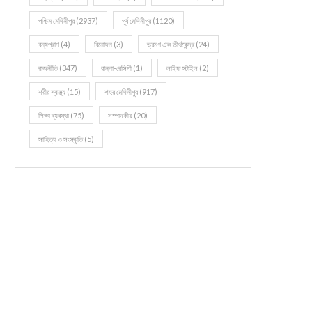
পশ্চিম মেদিনীপুর
(2937)
পূর্ব মেদিনীপুর
(1120)
বন্যপ্রাণ
(4)
বিনোদন
(3)
ভ্রমণ এবং তীর্থকেন্দ্র
(24)
রাজনীতি
(347)
রান্না-রেসিপী
(1)
লাইফ স্টাইল
(2)
শরীর স্বাস্থ্য
(15)
শহর মেদিনীপুর
(917)
শিক্ষা ব্যবস্থা
(75)
সম্পাদকীয়
(20)
সাহিত্য ও সংস্কৃতি
(5)