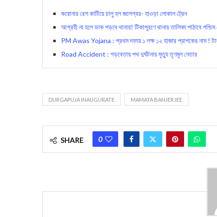
করোনার রেশ কাটিয়ে চালু হল জলেশ্বর- হাওড়া লোকাল ট্রেন
আগ্রহী না হলে ডাক পড়বে থানায়! টিকাপূরণে থানায় তালিকা পাঠাবে পশ্চিম ম
PM Awas Yojana : প্রথম দফায় ১ লক্ষ ১২ হাজার প্রাপকের নাম ! টাকা 
Road Accident : গড়বেতায় পথ দুর্ঘটনায় মৃত্যু তৃণমূল নেতার
DURGAPUJA INAUGURATE
MAMATA BANJERJEE
0
SHARE