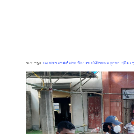
আরো পড়ুন-
যেন সাক্ষাৎ ভগবান! মায়ের জীবন রক্ষায় চিকিৎসককে কৃতজ্ঞত‍া স্বীকার প