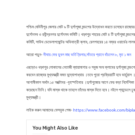
পশ্চিম মেদিনীপুর জেলার মোট ৯ টি দুর্গাপূজা মন্ডপের উদ্বোধন করতে চলেছেন রাজ্যের ম
দুর্গোৎসব ও রবীন্দ্রনগর দুর্গোৎসব কমিটি। খড়্গপুর শহরের মোট ৪ টি দুর্গাপূজা মন্ডপের
কমিটি, সাউথ ডেভেলাপমেন্টের অভিযাত্রী ক্লাব, রেলশহরের ১৪ নম্বর ওয়ার্ডের লাল
আরো পড়ুন-
দীঘায় ফের ডুবল মাছ ভর্তি ট্রলার,সাঁতরে প্রানে বাঁচলেন ৮, মৃত ১ জন
এছাড়াও খড়্গপুর লোকালের নেতাজী ব্যায়ামাগার ও সবুজ সংঘ ক্লাবের দুর্গাপূজা মন্ডপ
করবেন রাজ্যের মুখ্যমন্ত্রী মমত‍ বন্দ্যোপাধ্যায় ।তবে পুরো প্রক্রিয়াটি হবে ভার্চু্
আগামীকাল অর্থাৎ ১৫ অক্টোবর -বৃহস্পতিবার ।দুর্গাপুজোর আগে ফের কড়া নির্দেশিকা দ
করেছেন তিনি। যদি মাস্ক থাকে তাহলে তাঁদের মাস্ক দিতে হবে। নইলে প্যান্ডেলে 
মুখ্যমন্ত্রী।
লাইক করুন আমাদের ফেসবুক পেজ-
https://www.facebook.com/bipla
You Might Also Like