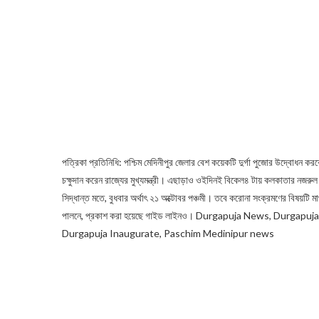
পত্রিকা প্রতিনিধি: পশ্চিম মেদিনীপুর জেলার বেশ কয়েকটি দুর্গা পুজোর উদ্বোধন করবেন 
চক্ষুদান করেন রাজ্যের মুখ্যমন্ত্রী। এছাড়াও ওইদিনই বিকেল৪ টায় কলকাতার নজরুল 
সিদ্ধান্ত মতে, বুধবার অর্থাৎ ২১ অক্টোবর পঞ্চমী। তবে করোনা সংক্রমণের বিষয়টি 
পালনে, প্রকাশ করা হয়েছে গাইড লাইনও।
Durgapuja News, Durgapuja
Durgapuja Inaugurate, Paschim Medinipur news