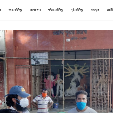
র
শহর মেদিনীপুর
জেলার খবর
পশ্চিম মেদিনীপুর
পূর্ব মেদিনীপুর
ঝাড়গ্রাম
রাজনী