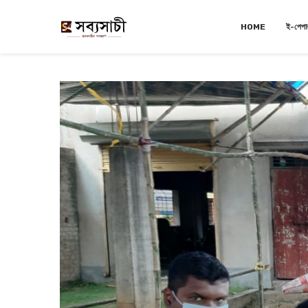
HOME
ই-পেপা