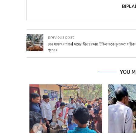
BIPLA
previous post
যেন সাক্ষাৎ ভগবান! মায়ের জীবন রক্ষায় চিকিৎসককে কৃতজ্ঞত‍া স্বীকা
পুত্রের
YOU M