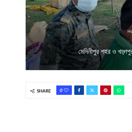
H
মেদিনীপুর শহর ও খড়্গপুর 
0
SHARE