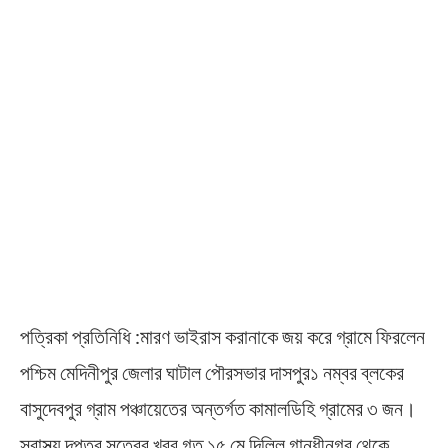
পত্রিকা প্রতিনিধি :মারণ ভাইরাস করানাকে জয় করে গ্রামে ফিরলেন
পশ্চিম মেদিনীপুর জেলার ঘাটাল পৌরসভার দাসপুর১ নম্বর ব্লকের
বাসুদেবপুর গ্রাম পঞ্চায়েতের অন্তর্গত কামালডিহি গ্রামের ৩ জন।
স্বাস্থ্য দপ্তর সূত্রের খবর গত ১৫ মে দিল্লি গান্ধীনগর থেকে