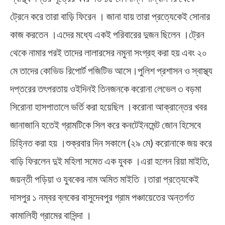
ট্রেনে করে তারা বাড়ি ফিরেন । জানা যায় তারা প্রত্যেকেই সোনার
কাজ করতেন ।এদের মধ্যে একই পরিবারের দুজন ছিলেন ।ট্রেন
থেকে নামার পরই তাদের লালারসের নমুনা সংগ্রহ করা হয় এবং ২০
মে তাদের কোভিড রিপোর্ট পজিটিভ আসে।পুলিশ প্রশাসন ও স্বাস্থ্য
দপ্তরের তৎপরতায় ওইদিনই তিনজনকে করোনা লেভেল ৩ বড়মা
সিরোনা হাসপাতালে ভর্তি করা হয়েছিল ।করোনা আক্রান্তের খবর
জানাজানি হতেই গ্রামটিকে সিল করে কনটেইনমেন্ট জোন হিসেবে
চিহ্নিত করা হয় ।শুক্রবার দিন সকালে (২৯ মে) করোনাকে জয় করে
বাড়ি ফিরলেন দুই মহিলা সমেত এক যুবক ।এরা হলেন রিয়া মাইতি,
জয়ন্তী পড়িয়া ও যুবকের নাম অমিত মাইতি ।তারা প্রত্যেকেই
দাসপুর ১ নম্বর ব্লকের বাসুদেবপুর গ্রাম পঞ্চায়েতের অন্তর্গত
কামালিহী গ্রামের বাসিন্দা ।