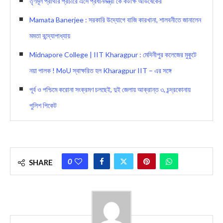
তৃণমূল প্রার্থীর প্রচারে এসে প্রধানমন্ত্রী’কে কটাক্ষ অভিষেকের
Mamata Banerjee : সরকারি উদ্যোগে বাজি কারখানা, শালবনীতে জানালেন
মমতা বন্দ্যোপাধ্যায়
Midnapore College | IIT Kharagpur : মেদিনীপুর কলেজের মুকুটে
নয়া পালক ! MoU স্বাক্ষরিত হল Kharagpur IIT – এর সঙ্গে
পূর্ব ও পশ্চিমে করোনা সংক্রমণ চলছেই, দুই জেলায় আক্রান্ত ৩, চন্দ্রকোনায়
পুলিশ পিকেট
0
SHARE