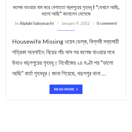
কলেজ যাওয়ার নাম করে বেপাত্তা খড়্গপুরের গৃহবধূ ! “যেখানে আছি,
ভালো আছি” জানালেন মেসেজে
by
Biplabi Sabyasachi
January 9, 2022
0 comment
Housewife Missing ওয়েব ডেস্ক, বিপ্লবী সব্যসাচী
পত্রিকা অনলাইন: বিয়ের পাঁচ মাস পর কলেজ যাওয়ার পথে
উধাও খড়্গপুরের গৃহবধূ। নিখোঁজের ২৪ ঘণ্টা পর “ভালো
আছি” বার্তা গৃহবধূর। জানা গিয়েছে, খড়গপুর থানা …
READ MORE