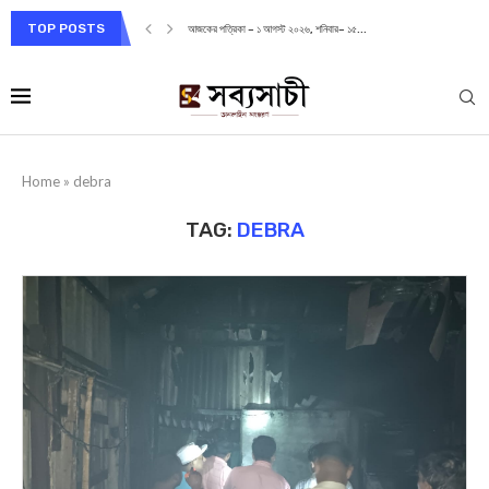
TOP POSTS
আজকের পত্রিকা – ১ আগস্ট ২০২৬, শনিবার– ১৫...
Home
»
debra
TAG:
DEBRA