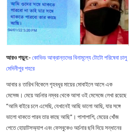
আরও পড়ুন:-
কোভিড আক্রান্তদের বিনামূল্যে টোটো পরিষেবা চালু
মেদিনীপুর শহরে
আবার ৪ তারিখ বিকেলে গৃহবধূর মায়ের মোবাইলে আসে এক
মেসেজ। মেয়ে অর্চনার নম্বর থেকে আসা ওই মেসেজে লেখা রয়েছে
“আমি বাইরে চলে এসেছি, যেখানেই আছি ভালো আছি, যার সঙ্গে
ভালো থাকতে পারব তার কাছে আছি”। পাশাপাশি, মেয়ের খোঁজ
পেতে হোয়াটসঅ্যাপ এবং ফেসবুকেও অর্চনার ছবি দিয়ে সন্ধানের