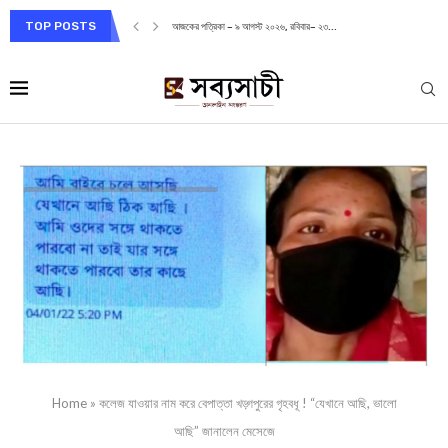
TOP POSTS
আজকের পত্রিকা – ৯ আগস্ট ২০২৬, রবিবার– ২৩...
Home
»
কলেজ যাওয়ার নাম করে বেপাত্তা খড়্গপুরের গৃহবধূ ! “যেখানে আছি, ভালো
আছি” জানালেন মেসেজে