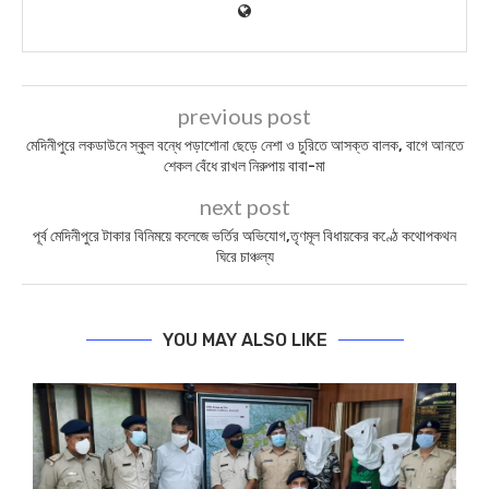
previous post
মেদিনীপুরে লকডাউনে স্কুল বন্ধে পড়াশোনা ছেড়ে নেশা ও চুরিতে আসক্ত বালক, বাগে আনতে
শেকল বেঁধে রাখল নিরুপায় বাবা-মা
next post
পূর্ব মেদিনীপুরে টাকার বিনিময়ে কলেজে ভর্তির অভিযোগ,তৃণমূল বিধায়কের কণ্ঠে কথোপকথন
ঘিরে চাঞ্চল্য
YOU MAY ALSO LIKE