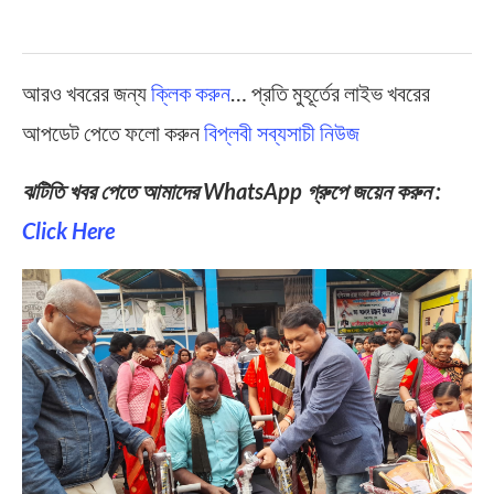
আরও খবরের জন্য
ক্লিক করুন
… প্রতি মুহূর্তের লাইভ খবরের
আপডেট পেতে ফলো করুন
বিপ্লবী সব্যসাচী নিউজ
ঝটিতি খবর পেতে আমাদের WhatsApp গ্রুপে জয়েন করুন :
Click Here