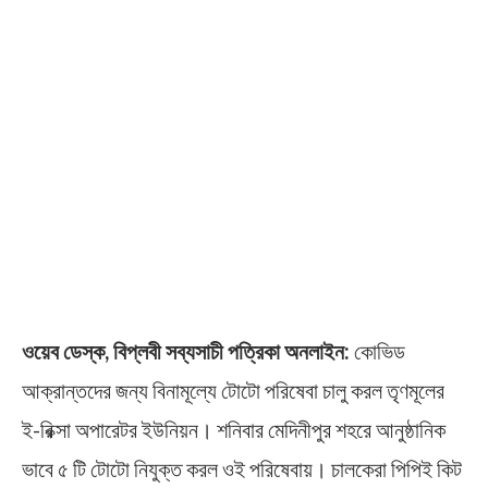
ওয়েব ডেস্ক, বিপ্লবী সব্যসাচী পত্রিকা অনলাইন:
কোভিড
আক্রান্তদের জন্য বিনামূল্যে টোটো পরিষেবা চালু করল তৃণমূলের
ই-রিক্সা অপারেটর ইউনিয়ন। শনিবার মেদিনীপুর শহরে আনুষ্ঠানিক
ভাবে ৫ টি টোটো নিযুক্ত করল ওই পরিষেবায়। চালকেরা পিপিই কিট