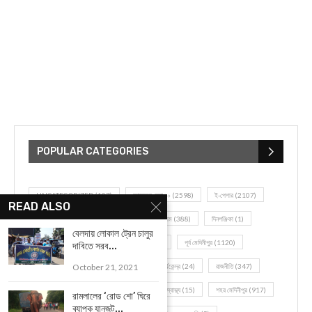
POPULAR CATEGORIES
UNCATEGORIZED
(107)
আজকের সেরা ১০
(2598)
ই-পেপার
(2107)
READ ALSO
খেলাধূলো
(5)
জেলার খবর
(602)
ঝাড়গ্রাম
(388)
দিনপঞ্জিকা
(1)
বেলদায় লোকাল ট্রেন চালুর
দৈনিক রাশিফল
(819)
পশ্চিম মেদিনীপুর
(2937)
পূর্ব মেদিনীপুর
(1120)
দাবিতে সরব...
October 21, 2021
বন্যপ্রাণ
(4)
বিনোদন
(3)
ভ্রমণ এবং তীর্থকেন্দ্র
(24)
রাজনীতি
(347)
রান্না-রেসিপী
(1)
লাইফ স্টাইল
(2)
শরীর স্বাস্থ্য
(15)
শহর মেদিনীপুর
(917)
রামলালের ‘রোড শো’ ঘিরে
ব্যাপক যানজট...