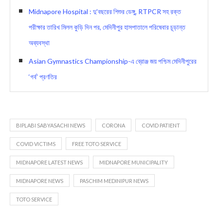
Midnapore Hospital : দু’বছরের শিশুর ডেঙ্গু, RTPCR সহ রক্ত
পরীক্ষার তারিখ মিলল কুড়ি দিন পর, মেদিনীপুর হাসপাতালে পরিষেবার চূড়ান্ত
অব্যবস্থা
Asian Gymnastics Championship-এ ব্রোঞ্জ জয় পশ্চিম মেদিনীপুরের
‘গর্ব’ প্রণতির
BIPLABI SABYASACHI NEWS
CORONA
COVID PATIENT
COVID VICTIMS
FREE TOTO SERVICE
MIDNAPORE LATEST NEWS
MIDNAPORE MUNICIPALITY
MIDNAPORE NEWS
PASCHIM MEDINIPUR NEWS
TOTO SERVICE