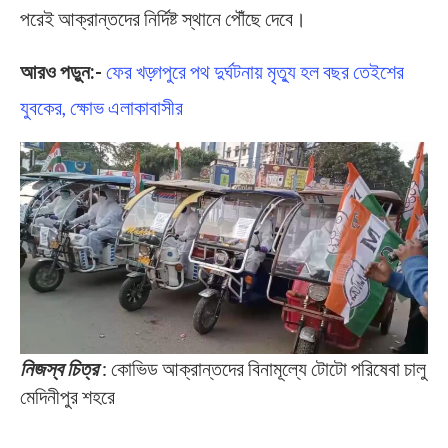
পরেই আক্রান্তদের নির্দিষ্ট স্থানে পৌঁছে দেবে।
আরও পড়ুন:-
ফের খড়্গপুরে পথ দুর্ঘটনায় মৃত্যু হল বছর তেইশের
যুবকের, ক্ষোভ এলাকাবাসীর
নিজস্ব চিত্র
: কোভিড আক্রান্তদের বিনামূল্যে টোটো পরিষেবা চালু
মেদিনীপুর শহরে