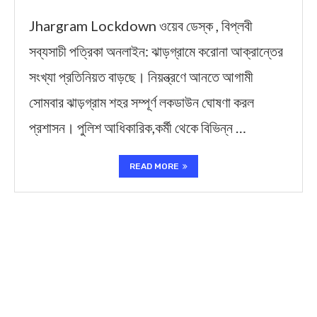
Jhargram Lockdown ওয়েব ডেস্ক , বিপ্লবী
সব্যসাচী পত্রিকা অনলাইন: ঝাড়গ্রামে করোনা আক্রান্তের
সংখ্যা প্রতিনিয়ত বাড়ছে। নিয়ন্ত্রণে আনতে আগামী
সোমবার ঝাড়গ্রাম শহর সম্পূর্ণ লকডাউন ঘোষণা করল
প্রশাসন। পুলিশ আধিকারিক,কর্মী থেকে বিভিন্ন …
READ MORE