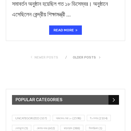
সমাবর্তন অনুষ্ঠান হয়েছিল গত ১৮ ডিসেম্বর। অনুষ্ঠানে
এসেছিলেন কেন্দ্রীয় শিক্ষামন্ত্রী …
READ MORE
NEWER POSTS
OLDER POSTS
POPULAR CATEGORIES
UNCATEGORIZED
(107)
আজকের সেরা ১০
(2598)
ই-পেপার
(2104)
খেলাধূলো
(5)
জেলার খবর
(602)
ঝাড়গ্রাম
(388)
দিনপঞ্জিকা
(1)