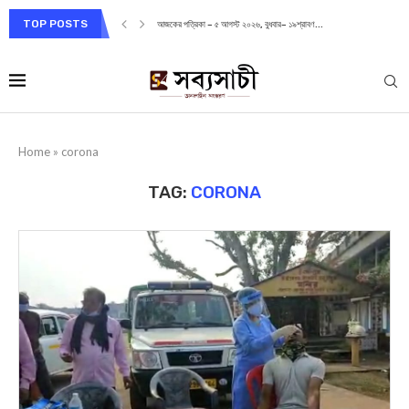
TOP POSTS
আজকের পত্রিকা – ৫ আগস্ট ২০২৬, বুধবার– ১৯শ্রাবণ...
Home
»
corona
TAG:
CORONA