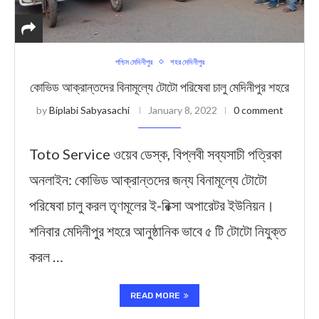
পশ্চিম মেদিনীপুর
শহর মেদিনীপুর
কোভিড আক্রান্তদের বিনামূল্যে টোটো পরিষেবা চালু মেদিনীপুর শহরে
by
Biplabi Sabyasachi
January 8, 2022
0 comment
Toto Service ওয়েব ডেস্ক, বিপ্লবী সব্যসাচী পত্রিকা
অনলাইন: কোভিড আক্রান্তদের জন্য বিনামূল্যে টোটো
পরিষেবা চালু করল তৃণমূলের ই-রিক্সা অপারেটর ইউনিয়ন।
শনিবার মেদিনীপুর শহরে আনুষ্ঠানিক ভাবে ৫ টি টোটো নিযুক্ত
করল …
READ MORE