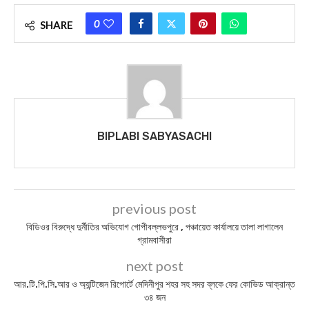
0
SHARE
BIPLABI SABYASACHI
previous post
বিডিওর বিরুদ্ধে দুর্নীতির অভিযোগ গোপীবল্লভপুরে , পঞ্চায়েত কার্যালয়ে তালা লাগালেন
গ্রামবাসীরা
next post
আর.টি.পি.সি.‍আর ও অ্যন্টিজেন রিপোর্টে মেদিনীপুর শহর সহ সদর ব্লকে ফের কোভিড আক্রান্ত
৩৪ জন