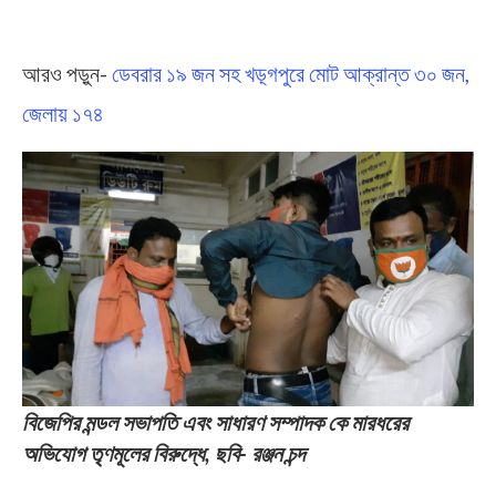
আরও পড়ুন-
ডেবরার ১৯ জন সহ খড়্গপুরে মোট আক্রান্ত ৩০ জন,
জেলায় ১৭৪
বিজেপির মন্ডল সভাপতি এবং সাধারণ সম্পাদক কে মারধরের
অভিযোগ তৃণমূলের বিরুদ্ধে, ছবি- রঞ্জন চন্দ