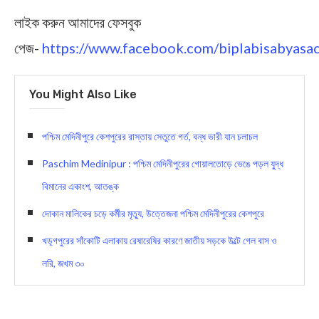
লাইক করুন আমাদের ফেসবুক
পেজ-
https://www.facebook.com/biplabisabyasac
You Might Also Like
পশ্চিম মেদিনীপুরে কেশপুরের রাস্তায় সেতুতে গর্ত, বন্ধ ভারী যান চলাচল
Paschim Medinipur : পশ্চিম মেদিনীপুরের গোয়ালতোড়ে ভেঙে পড়ল যু্দ্ধ
বিমানের একাংশ, আতঙ্ক
দোকান মালিকের চড়ে কর্মীর মৃত্যু, উত্তেজনা পশ্চিম মেদিনীপুরের কেশপুরে
খড়্গপুরের সাঁকোটি এলাকায় রেষারেষির কারণে জাতীয় সড়কে উল্টে গেল বাস ও
লরি, জখম ৩০