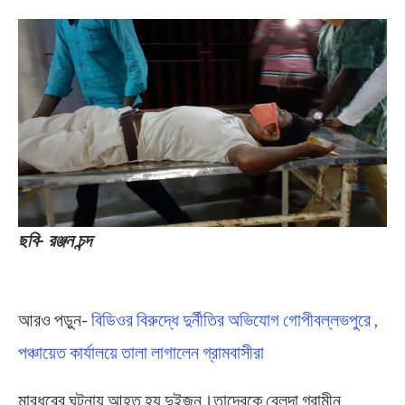
ছবি- রঞ্জন চন্দ
আরও পড়ুন-
বিডিওর বিরুদ্ধে দুর্নীতির অভিযোগ গোপীবল্লভপুরে ,
পঞ্চায়েত কার্যালয়ে তালা লাগালেন গ্রামবাসীরা
মারধরের ঘটনায় আহত হয় দুইজন।তাদেরকে বেলদা গ্রামীন