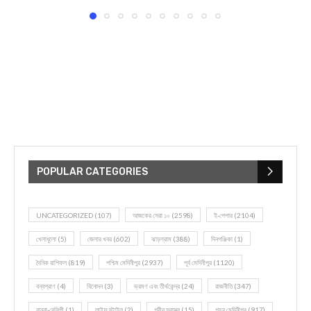
POPULAR CATEGORIES
UNCATEGORIZED
(107)
আজকের সেরা ১০
(2598)
ই-পেপার
(2104)
খেলাধূলো
(5)
জেলার খবর
(602)
ঝাড়গ্রাম
(388)
দিনপঞ্জিকা
(1)
দৈনিক রাশিফল
(819)
পশ্চিম মেদিনীপুর
(2937)
পূর্ব মেদিনীপুর
(1120)
বন্যপ্রাণ
(4)
বিনোদন
(3)
ভ্রমণ এবং তীর্থকেন্দ্র
(24)
রাজনীতি
(347)
রান্না-রেসিপী
(1)
লাইফ স্টাইল
(2)
শরীর স্বাস্থ্য
(15)
শহর মেদিনীপুর
(917)