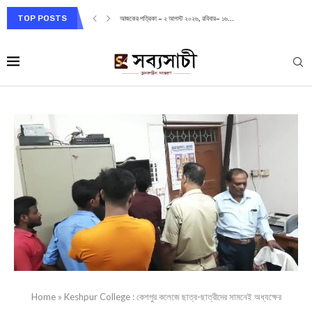
TOP POSTS
আজকের পত্রিকা – ২ আগস্ট ২০২৬, রবিবার– ১৬...
Home
»
Keshpur College : কেশপুর কলেজে ছাত্র-ছাত্রীদের সামনেই অধ্যক্ষের