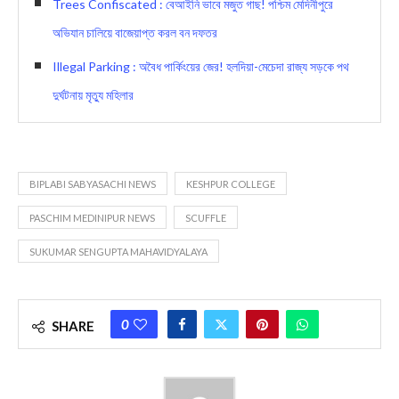
Trees Confiscated : বেআইনি ভাবে মজুত গাছ! পশ্চিম মেদিনীপুরে
অভিযান চালিয়ে বাজেয়াপ্ত করল বন দফতর
Illegal Parking : অবৈধ পার্কিংয়ের জের! হলদিয়া-মেচেদা রাজ্য সড়কে পথ
দুর্ঘটনায় মৃত্যু মহিলার
BIPLABI SABYASACHI NEWS
KESHPUR COLLEGE
PASCHIM MEDINIPUR NEWS
SCUFFLE
SUKUMAR SENGUPTA MAHAVIDYALAYA
0
SHARE