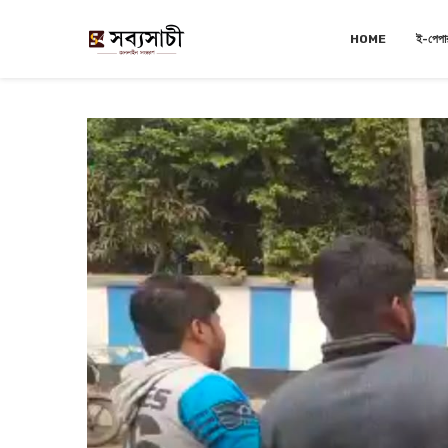
HOME
ই-পেপা