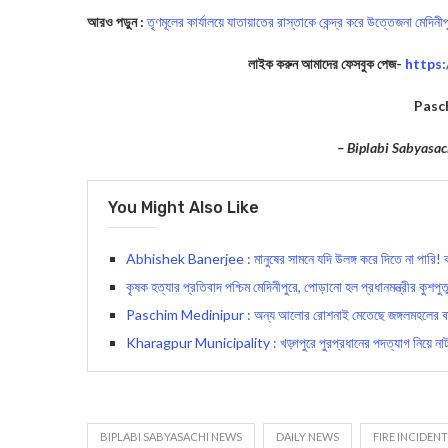
আরও পড়ুন :
তৃণমূলের কার্যালয়ে যাতায়াতের রাস্তাকে কেন্দ্র করে উত্তেজনা মেদিনী
লাইক করুন আমাদের ফেসবুক পেজ-
https
Pasc
– Biplabi Sabyasac
You Might Also Like
Abhishek Banerjee : মানুষের সামনে যদি উলঙ্গ করে দিতে না পারি! ক‍া
কৃষক হত্যার প্রতিবাদ পশ্চিম মেদিনীপুরে, পোড়ানো হল প্রধানমন্ত্রীর কুশপুত
Paschim Medinipur : অন্য আলোর রোশনাই মেতেছে জঙ্গলমহলের বাসি
Kharagpur Municipality : খড়্গপুরে পুরপ্রধানের পদত্যাগ নিয়ে না
BIPLABI SABYASACHI NEWS
DAILY NEWS
FIRE INCIDENT