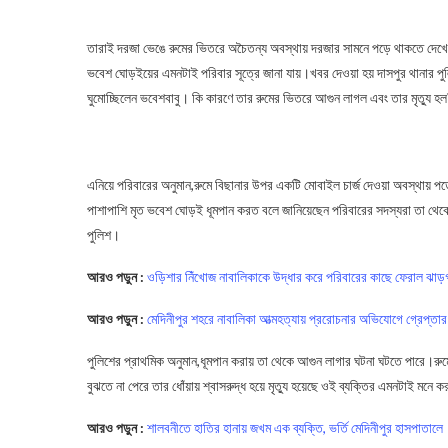
তারাই দরজা ভেঙে রুমের ভিতরে অচৈতন্য অবস্থায় দরজার সামনে পড়ে থাকতে দেখে
ভবেশ ঘোড়ইয়ের এমনটাই পরিবার সূত্রে জানা যায়।খবর দেওয়া হয় দাসপুর থানার পু
ঘুমোচ্ছিলেন ভবেশবাবু। কি কারণে তার রুমের ভিতরে আগুন লাগল এবং তার মৃত্যু হ
Paschim Medinipur
এনিয়ে পরিবারের অনুমান,রুমে বিছানার উপর একটি মোবাইল চার্জ দেওয়া অবস্থায় প
পাশাপাশি মৃত ভবেশ ঘোড়ই ধূমপান করত বলে জানিয়েছেন পরিবারের সদস্যরা তা থেক
পুলিশ।
আরও পড়ুন :
ওড়িশার নিঁখোজ নাবালিকাকে উদ্ধার করে পরিবারের কাছে ফেরাল ঝাড়গ্
আরও পড়ুন :
মেদিনীপুর শহরে নাবালিকা আত্মহত্যায় প্ররোচনার অভিযোগে গ্রেপ্তার
পুলিশের প্রাথমিক অনুমান,ধূমপান করায় তা থেকে আগুন লাগার ঘটনা ঘটতে পারে।
বুঝতে না পেরে তার ধোঁয়ায় শ্বাসরুদ্ধ হয়ে মৃত্যু হয়েছে ওই ব্যক্তির এমনটাই মন
আরও পড়ুন :
শালবনীতে হাতির হানায় জখম এক ব্যক্তি, ভর্তি মেদিনীপুর হাসপাতালে