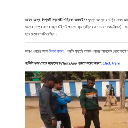
ওয়েব ডেস্ক, বিপ্লবী সব্যস‍াচী পত্রিকা অনলাইন :
ঘুমন্ত অবস্থায় বাড়ির মধ্যে আগু
জেলার দাসপুর থানার নহলা চাঁইপাট গ্রামে।মৃত ব্যক্তির নাম ভবেশ ঘোড়ই(৪৫)। স
হতে দেখেন প্রতিবেশীরা।
আরও খবরের জন্য
ক্লিক করুন
… প্রতি মুহূর্তের লাইভ খবরের আপডেট পেতে ফলো
ঝটিতি খবর পেতে আমাদের WhatsApp গ্রুপে জয়েন করুন :
Click Here