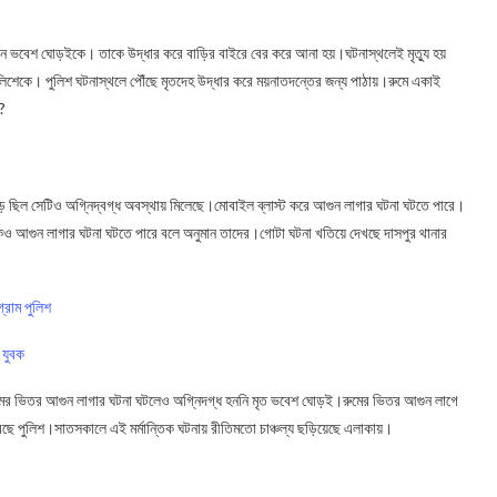
ন ভবেশ ঘোড়ইকে। তাকে উদ্ধার করে বাড়ির বাইরে বের করে আনা হয়।ঘটনাস্থলেই মৃত্যু হয়
লিশেকে। পুলিশ ঘটনাস্থলে পৌঁছে মৃতদেহ উদ্ধার করে ময়নাতদন্তের জন্য পাঠায়।রুমে একাই
ল?
ড়ে ছিল সেটিও অগ্নিদ্বগ্ধ অবস্থায় মিলেছে।মোবাইল ব্লাস্ট করে আগুন লাগার ঘটনা ঘটতে পারে।
েও আগুন লাগার ঘটনা ঘটতে পারে বলে অনুমান তাদের।গোটা ঘটনা খতিয়ে দেখছে দাসপুর থানার
র‍াম পুলিশ
 যুবক
রুমের ভিতর আগুন লাগার ঘটনা ঘটলেও অগ্নিদগ্ধ হননি মৃত ভবেশ ঘোড়ই।রুমের ভিতর আগুন লাগে
ে করছে পুলিশ।সাতসকালে এই মর্মান্তিক ঘটনায় রীতিমতো চাঞ্চল্য ছড়িয়েছে এলাকায়।