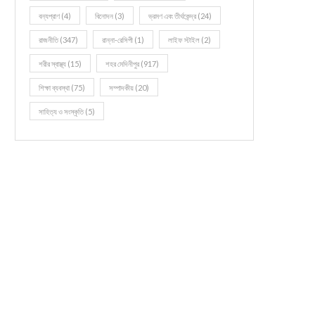
বন্যপ্রাণ
(4)
বিনোদন
(3)
ভ্রমণ এবং তীর্থকেন্দ্র
(24)
রাজনীতি
(347)
রান্না-রেসিপী
(1)
লাইফ স্টাইল
(2)
শরীর স্বাস্থ্য
(15)
শহর মেদিনীপুর
(917)
শিক্ষা ব্যবস্থা
(75)
সম্পাদকীয়
(20)
সাহিত্য ও সংস্কৃতি
(5)