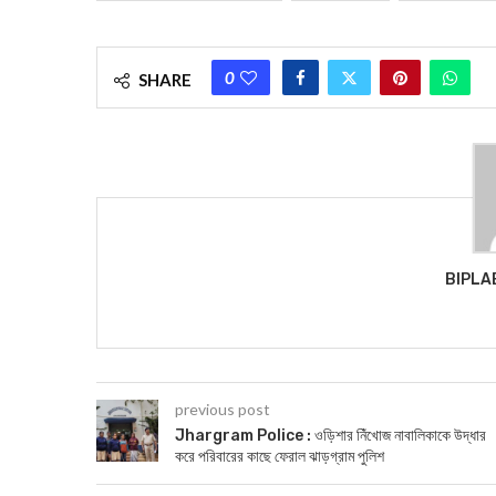
0
SHARE
BIPLA
previous post
Jhargram Police : ওড়িশার নিঁখোজ নাবালিকাকে উদ্ধার
করে পরিবারের কাছে ফেরাল ঝাড়গ্র‍াম পুলিশ