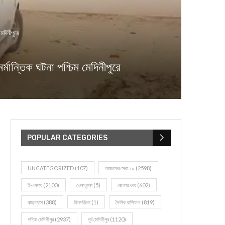
েদিনীপুরে
ন্তিক ঘটনা পশ্চিম মেদিনীপুরে
POPULAR CATEGORIES
UNCATEGORIZED
(107)
আজকের সেরা ১০
(2598)
ই-পেপার
(2100)
খেলাধূলো
(5)
জেলার খবর
(602)
ঝাড়গ্রাম
(388)
দিনপঞ্জিকা
(1)
দৈনিক রাশিফল
(819)
পশ্চিম মেদিনীপুর
(2937)
পূর্ব মেদিনীপুর
(1120)