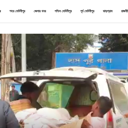
র
শহর মেদিনীপুর
জেলার খবর
পশ্চিম মেদিনীপুর
পূর্ব মেদিনীপুর
ঝাড়গ্রাম
রাজনী