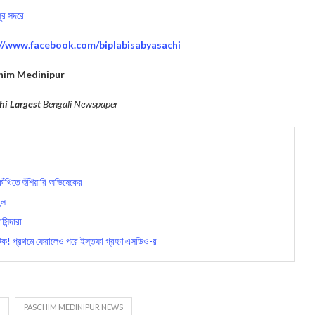
পুর সদরে
://www.facebook.com/biplabisabyasachi
him Medinipur
hi Largest
Bengali Newspaper
ঁথিতে হুঁশিয়ারি অভিষেকের
ুল
ন্দারা
টক! প্রথমে ফেরালেও পরে ইস্তফা গ্রহণ এসডিও-র
PASCHIM MEDINIPUR NEWS