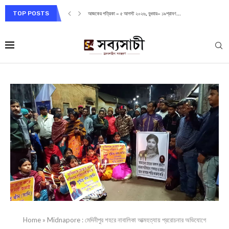
TOP POSTS
আজকের পত্রিকা – ৫ আগস্ট ২০২৬, বুধবার– ১৯শ্রাবণ...
Home
»
Midnapore : মেদিনীপুর শহরে নাবালিকা আত্মহত্যায় প্ররোচনার অভিযোগে