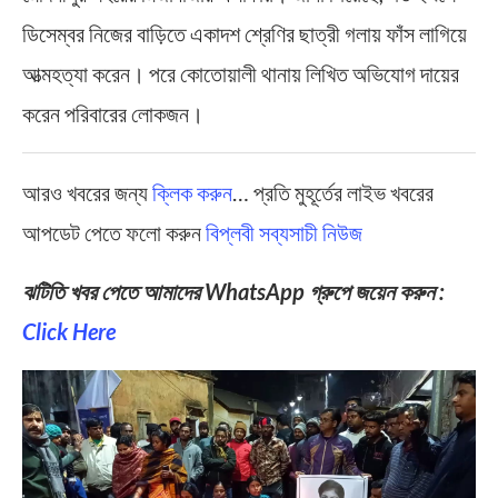
ডিসেম্বর নিজের বাড়িতে একাদশ শ্রেণির ছাত্রী গলায় ফাঁস লাগিয়ে
আত্মহত্যা করেন। পরে কোতোয়ালী থানায় লিখিত অভিযোগ দায়ের
করেন পরিবারের লোকজন।
আরও খবরের জন্য
ক্লিক করুন
… প্রতি মুহূর্তের লাইভ খবরের
আপডেট পেতে ফলো করুন
বিপ্লবী সব্যসাচী নিউজ
ঝটিতি খবর পেতে আমাদের WhatsApp গ্রুপে জয়েন করুন :
Click Here