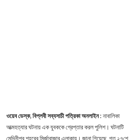
ওয়েব ডেস্ক, বিপ্লবী সব্যসাচী পত্রিকা অনলাইন :
নাবালিকা
আত্মহত্যার ঘটনায় এক যুবককে গ্রেপ্তার করল পুলিশ। ঘটনাটি
মেদিনীপুর শহরের মির্জাবাজার এলাকায়। জানা গিয়েছে, গত ২৭শে