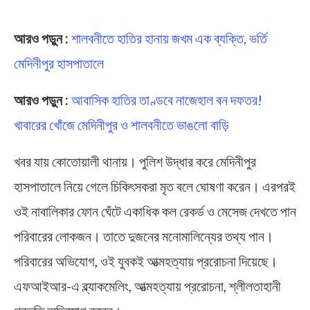
Midnapore
আরও পড়ুন :
শালবনীতে হাতির হানায় জখম এক ব্যক্তি, ভর্তি
মেদিনীপুর হাসপাতালে
আরও পড়ুন :
আবাসিক হাতির তাণ্ডবে নাজেহাল বন দফতর!
খাবারের খোঁজে মেদিনীপুর ও শালবনীতে ভাঙলো বাড়ি
খবর যায় কোতোয়ালী থানায়। পুলিশ উদ্ধার করে মেদিনীপুর
হাসপাতালে নিয়ে গেলে চিকিৎসকরা মৃত বলে ঘোষণা করেন। এরপরই
ওই নাবালিকার ফোন ঘেঁটে একাধিক কল রেকর্ড ও মেসেজ দেখতে পান
পরিবারের লোকজন। তাতে দুজনের মনোমালিন্যের তথ্য পান।
পরিবারের অভিযোগ, ওই যুবকই আত্মহত্যায় প্ররোচনা দিয়েছে।
এফআইআর-এ ব্ল্যাকমেলিং, আত্মহত্যায় প্ররোচনা, শ্লীলতাহানী