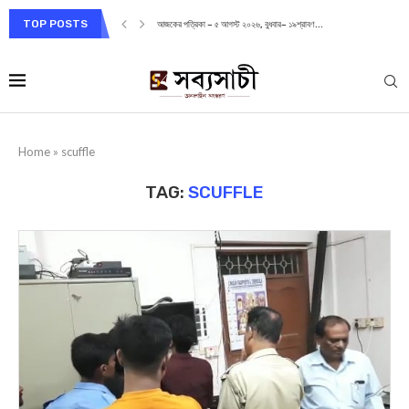
TOP POSTS
আজকের পত্রিকা – ৫ আগস্ট ২০২৬, বুধবার– ১৯শ্রাবণ...
Home
»
scuffle
TAG:
SCUFFLE