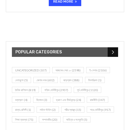
READ MORE
POPULAR CATEGORIES
UNCATEGORIZED
(107)
আজকের সেরা ১০
(2598)
ই-পেপার
(2106)
খেলাধূলো
(5)
জেলার খবর
(602)
ঝাড়গ্রাম
(388)
দিনপঞ্জিকা
(1)
দৈনিক রাশিফল
(819)
পশ্চিম মেদিনীপুর
(2937)
পূর্ব মেদিনীপুর
(1120)
বন্যপ্রাণ
(4)
বিনোদন
(3)
ভ্রমণ এবং তীর্থকেন্দ্র
(24)
রাজনীতি
(347)
রান্না-রেসিপী
(1)
লাইফ স্টাইল
(2)
শরীর স্বাস্থ্য
(15)
শহর মেদিনীপুর
(917)
শিক্ষা ব্যবস্থা
(75)
সম্পাদকীয়
(20)
সাহিত্য ও সংস্কৃতি
(5)