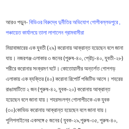
আরও পড়ুন-
বিডিওর বিরুদ্ধে দুর্নীতির অভিযোগ গোপীবল্লভপুরে ,
পঞ্চায়েত কার্যালয়ে তালা লাগালেন গ্রামবাসীরা
মিয়াবাজারের এক যুবতী (২৯) করোনায় আক্রান্ত হয়েছেন বলে জানা
যায়। নজরগঞ্জ এলাকার ৩ জনের (পুরুষ-৪০, প্রৌঢ়-৪০, যুবতী-২৮)
শরীরে করোনার সংক্রমণ ঘটে। কোতোয়ালীর অন্তর্গত গোপগড়
এলাকায় এক ব্যক্তির (৪০) করোনা রিপোর্ট পজিটিভ আসে। শহরের
রাঙামাটিতে ২ জন (পুরুষ-৪২, যুবক-২০) করোনায় আক্রান্ত
হয়েছেন বলে জানা যায়। শহরসংলগ্ন গোলাপীচকে এক যুবক
(৩০)কোভিড করোনায় আক্রান্ত হয়েছেন বলে জানা যায়।
পুলিশলাইনের একসঙ্গে ৫ জনের ( যুবক-২৯,পুরুষ-৩৫, পুরুষ-৪০,