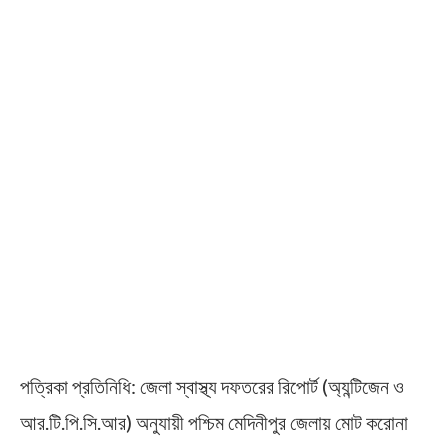
পত্রিকা প্রতিনিধি: জেলা স্বাস্থ্য দফতরের রিপোর্ট (অ্যন্টিজেন ও
আর.টি.পি.সি.আর) অনুযায়ী পশ্চিম মেদিনীপুর জেলায় মোট করোনা