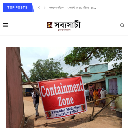
TOP POSTS
আজকের পত্রিকা – ২ আগস্ট ২০২৬, রবিবার– ১৬...