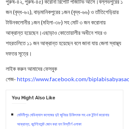
পুরুষ-৪২, পুরুষ-৪৫) করোনা রিপোর্ট পজিটিভ আসে।বল্লভপুরের ১
জন (বৃদ্ধ-৬২), বাড়মানিকপুরের ১জন (বৃদ্ধ-৬৬) ও ত‍াঁতিগেড়িয়ার
টাউনকলোনীর ১জন (মহিলা-৩৮) সহ মোট ৩ জন করোনায়
আক্রান্ত হয়েছেন।এছাড়াও কোতোয়ালীর অধীনে শহর ও
শহরতলিতে ১১ জন আক্রান্ত হয়েছেন বলে জানা যায় জেলা স্বাস্থ্য
দফতর সূত্রে।
লাইক করুন আমাদের ফেসবুক
পেজ-
https://www.facebook.com/biplabisabyasac
You Might Also Like
মেদিনীপুর মেডিক্যাল কলেজের দুই জুনিয়র চিকিৎসক সহ এক ইন্টার্ন করোনায়
আক্রান্ত, কন্টেইনমেন্ট জোন করা হল বিস্তীর্ণ এলাকা