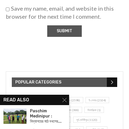
Save my name, email, and website in this
browser for the next time I comment.
POPULAR CATEGORIES
READ ALSO
UNCATEGORIZED
(107)
আজকের সেরা ১০
(2598)
ই-পেপার
(2104)
খেলাধূলো
(5)
জেলার খবর
(602)
ঝাড়গ্রাম
(388)
দিনপঞ্জিকা
(1)
Paschim
Medinipur :
দৈনিক রাশিফল
(819)
পশ্চিম মেদিনীপুর
(2937)
পূর্ব মেদিনীপুর
(1120)
বিদ্যালয়ের মাঠ দখলের...