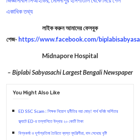
জিজ্ঞাসাবাদ সিআইডির, মেদিনীপুর হাসপাতাল থেকে নিয়ে গেল
একাধিক তথ্য
লাইক করুন আমাদের ফেসবুক
পেজ-
https://www.facebook.com/biplabisabyasa
Midnapore Hospital
– Biplabi Sabyasachi Largest Bengali Newspaper
You Might Also Like
ED SSC Scam : শিক্ষক নিয়োগ দুর্নীতির নয়া মোড়! পার্থ ঘনিষ্ঠ অর্পিতার
ফ্ল্যাটে ED-র তল্লাশিতে উদ্ধার ২০ কোটি টাকা
বিশ্বকর্মা ও দূর্গ‍াপ্রতিমা তৈরিতে ব্যস্ত মৃৎশিল্পীরা, বাদ সেধেছে বৃষ্টি