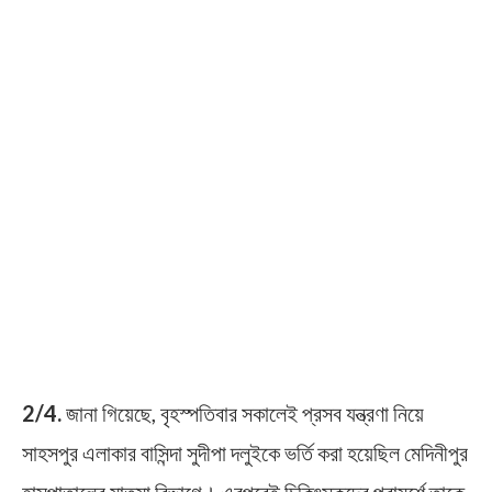
2/4.
জানা গিয়েছে, বৃহস্পতিবার সকালেই প্রসব যন্ত্রণা নিয়ে
সাহসপুর এলাকার বাসিন্দা সুদীপা দলুইকে ভর্তি করা হয়েছিল মেদিনীপুর
হাসপাতালের মাতৃমা বিভাগে। এরপরেই চিকিৎসকদের পরামর্শে তাকে