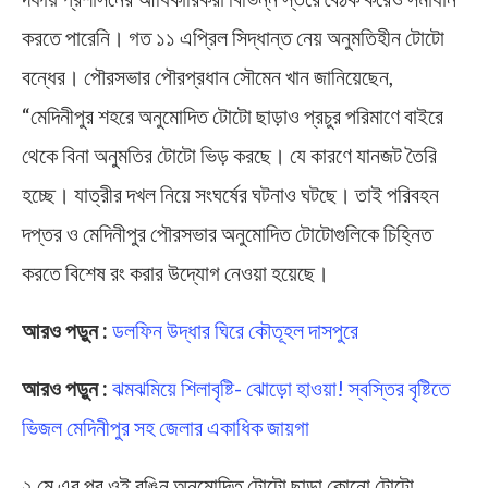
করতে পারেনি। গত ১১ এপ্রিল সিদ্ধান্ত নেয় অনুমতিহীন টোটো
বন্ধের। পৌরসভার পৌরপ্রধান সৌমেন খান জানিয়েছেন,
“মেদিনীপুর শহরে অনুমোদিত টোটো ছাড়াও প্রচুর পরিমাণে বাইরে
থেকে বিনা অনুমতির টোটো ভিড় করছে। যে কারণে যানজট তৈরি
হচ্ছে। যাত্রীর দখল নিয়ে সংঘর্ষের ঘটনাও ঘটছে। তাই পরিবহন
দপ্তর ও মেদিনীপুর পৌরসভার অনুমোদিত টোটোগুলিকে চিহ্নিত
করতে বিশেষ রং করার উদ্যোগ নেওয়া হয়েছে।
আরও পড়ুন :
ডলফিন উদ্ধার ঘিরে কৌতূহল দাসপুরে
আরও পড়ুন :
ঝমঝমিয়ে শিলাবৃষ্টি- ঝোড়ো হাওয়া! স্বস্তির বৃষ্টিতে
ভিজল মেদিনীপুর সহ জেলার একাধিক জায়গা
২ মে এর পর ওই রঙিন অনুমোদিত টোটো ছাড়া কোনো টোটো