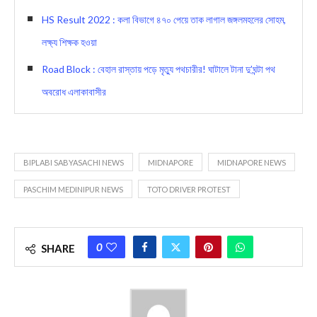
HS Result 2022 : কলা বিভাগে ৪৭০ পেয়ে তাক লাগাল জঙ্গলমহলের সোহম,
লক্ষ্য শিক্ষক হওয়া
Road Block : বেহাল রাস্তায় পড়ে মৃত্যু পথচারীর! ঘাটালে টানা দু’ঘন্টা পথ
অবরোধ এলাকাবাসীর
BIPLABI SABYASACHI NEWS
MIDNAPORE
MIDNAPORE NEWS
PASCHIM MEDINIPUR NEWS
TOTO DRIVER PROTEST
0
SHARE