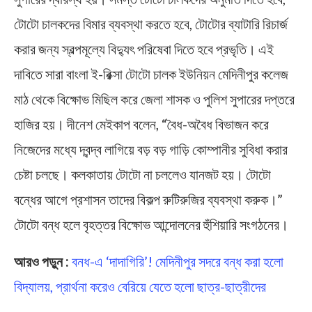
টোটো চালকদের বিমার ব্যবস্থা করতে হবে, টোটোর ব্যাটারি রিচার্জ
করার জন্য স্বল্পমূল্যে বিদ্যুৎ পরিষেবা দিতে হবে প্রভৃতি। এই
দাবিতে সারা বাংলা ই-রিক্সা টোটো চালক ইউনিয়ন মেদিনীপুর কলেজ
মাঠ থেকে বিক্ষোভ মিছিল করে জেলা শাসক ও পুলিশ সুপারের দপ্তরে
হাজির হয়। দীনেশ মেইকাপ বলেন, “বৈধ-অবৈধ বিভাজন করে
নিজেদের মধ্যে দ্বন্দ্ব লাগিয়ে বড় বড় গাড়ি কোম্পানীর সুবিধা করার
চেষ্টা চলছে। কলকাতায় টোটো না চললেও যানজট হয়। টোটো
বন্ধের আগে প্রশাসন তাদের বিকল্প রুটিরুজির ব্যবস্থা করুক।”
টোটো বন্ধ হলে বৃহত্তর বিক্ষোভ আন্দোলনের হুঁশিয়ারি সংগঠনের।
আরও পড়ুন :
বনধ-এ ‘দাদাগিরি’! মেদিনীপুর সদরে বন্ধ করা হলো
বিদ্যালয়, প্রার্থনা করেও বেরিয়ে যেতে হলো ছাত্র-ছাত্রীদের