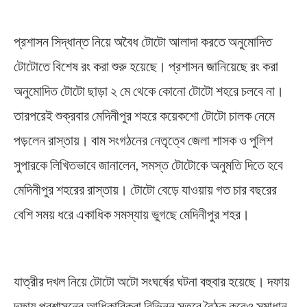
প্রশাসন সিদ্ধান্ত নিয়ে অবৈধ টোটো আলাদা করতে অনুমোদিত
টোটোতে বিশেষ রং করা শুরু হয়েছে। প্রশাসন জানিয়েছে রং করা
অনুমোদিত টোটো ছাড়া ২ মে থেকে কোনো টোটো শহরে চলবে না।
তারপরেই শুক্রবার মেদিনীপুর শহরে কয়েকশো টোটো চালক নেমে
পড়লেন রাস্তায়। বাম সংগঠনের নেতৃত্বে জেলা শাসক ও পুলিশ
সুপারকে লিখিতভাবে জানালেন, সমস্ত টোটোকে অনুমতি দিতে হবে
মেদিনীপুর শহরের রাস্তায়। টোটো বেড়ে যাওয়ায় গত চার বছরের
বেশি সময় ধরে একাধিক সমস্যায় ভুগছে মেদিনীপুর শহর।
Midnapore
যাত্রীর দখল নিয়ে টোটো অটো সংঘর্ষের ঘটনা বহুবার হয়েছে। দফায়
দফায় প্রশাসনের আধিকারিকরা বিভিন্ন স্তরে বৈঠক করেও সমাধান