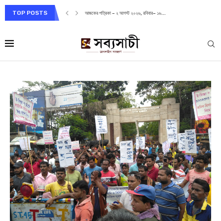
TOP POSTS
আজকের পত্রিকা – ২ আগস্ট ২০২৬, রবিবার– ১৬...