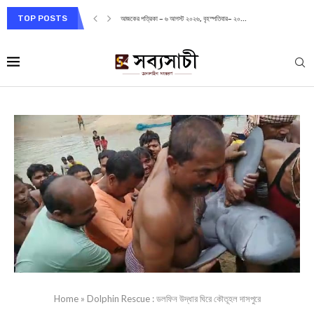
TOP POSTS
আজকের পত্রিকা – ৬ আগস্ট ২০২৬, বৃহস্পতিবার– ২০...
Home
»
Dolphin Rescue : ডলফিন উদ্ধার ঘিরে কৌতূহল দাসপুরে