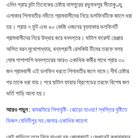
এদিন প্রায় ঘন্টা তিনেকের চেষ্টায় দাসপুরের রঘুনাথপুর সীতাকুণ্ডু
এলাকার শিলাবতীর নদীতে গ্রামবাসীদের নিয়ে ডলফিনটিকে জালে ধরা
হয়। প্রায় ৭ ফুট এবং ৬০ কেজি ওজনের বৃহদাকার ডলফিনটি
গ্রামবাসীদের নিয়ে উদ্ধার করে বনদপ্তর। ঘাটাল ফরেস্ট রেঞ্জার
অসিত বরন মুখোপাধ্যায়, বন্যপ্রাণী রেসকিউ টিমের তরফে মলয়
ঘোষ পাশাপাশি বনদপ্তরের আরও একাধিক কর্মীর সাথে প্রায় ৩০
জন গ্রামবাসী এই ডলফিন ধরতে শিলাবতীর জলে নামে। দীর্ঘ চেষ্টার
পর তাকে ধরা যায়। পরে ঘাটাল ফায়ার ব্রিগেডের তরফে বিশেষ জল
ভর্তি গাড়ি আনা হয়।
আরও পড়ুন :
ঝমঝমিয়ে শিলাবৃষ্টি- ঝোড়ো হাওয়া! স্বস্তির বৃষ্টিতে
ভিজল মেদিনীপুর সহ জেলার একাধিক জায়গা
সেই গাড়িতে তুলে নিয়ে যাওয়া হয় কোলাঘাটে।সেখানেই রূপনারায়ন