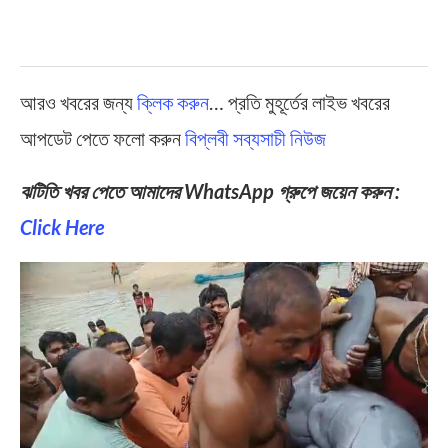
আরও খবরের জন্য
ক্লিক করুন
… প্রতি মুহূর্তের লাইভ খবরের
আপডেট পেতে ফলো করুন
বিপ্লবী সব্যসাচী নিউজ
ঝটিতি খবর পেতে আমাদের WhatsApp গ্রুপে জয়েন করুন :
Click Here