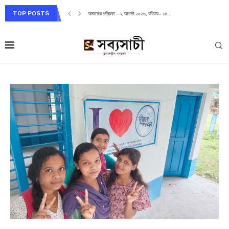
TOP POSTS
আজকের পত্রিকা – ২ আগস্ট ২০২৬, রবিবার– ১৬...