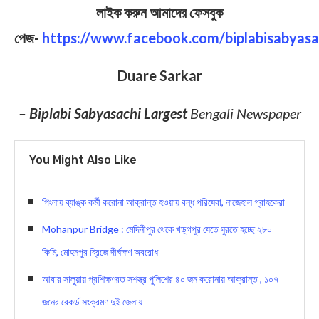
লাইক করুন আমাদের ফেসবুক
পেজ-
https://www.facebook.com/biplabisabyasa
Duare Sarkar
– Biplabi Sabyasachi Largest
Bengali Newspaper
You Might Also Like
পিংল‍ায় ব্যাঙ্ক কর্মী করোনা আক্রান্ত হওয়ায় বন্ধ পরিষেবা, নাজেহাল গ্রাহকেরা
Mohanpur Bridge : মেদিনীপুর থেকে খড়্গপুর যেতে ঘুরতে হচ্ছে ২৮০
কিমি, মোহনপুর ব্রিজে দীর্ঘক্ষণ অবরোধ
আবার সালুয়ায় প্রশিক্ষণরত সশস্ত্র পুলিশের ৪০ জন করোনায় আক্রান্ত , ১০৭
জনের রেকর্ড সংক্রমণ দুই জেলায়