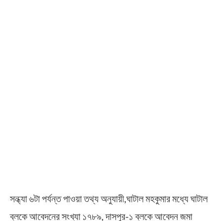
সন্ধ্যা ৬টা পর্যন্ত পাওয়া তথ্য অনুযায়ী,ঘাটাল মহকুমার মধ্যে ঘাটাল
ব্লকে আবেদনের সংখ্যা ১৭৮৯, দাসপুর-১ ব্লকে আবেদন জমা