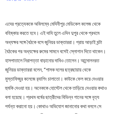
Midnapore Medical College
এদের প্রত্যেককে অবিলম্বে মেদিনীপুর মেডিকেল কলেজ থেকে
বহিষ্কার করতে হবে। এই দাবি তুলে এদিন দুপুর থেকে প্রথমে
অধ্যক্ষর সঙ্গে বৈঠকে বসে জুনিয়র ডাক্তাররা। প্রায় আড়াই ঘন্টা
বৈঠকের পর অধ্যক্ষের রুমের সামনে বসেই স্লোগান দিতে থাকেন।
হাসপাতালে নিরাপত্তা বাড়ানোর দাবিও তোলেন। আন্দোলনরত
জুনিয়র ডাক্তাররা বলেন, “শাসক দলের ছত্রছায়ায় থেকে
মুস্তাফিজুর কলেজে র‍্যাগিং চালাতো। কাউকে ফেল করে দেওয়ার
হুমকি দেওয়া হয়। অনেককে হোস্টেল থেকে তাড়িয়ে দেওয়ার কথাও
বলা হয়েছে। প্রথম বর্ষের ছাত্রীদের বিভিন্ন গানের সঙ্গে নৃত্য
পর্যন্ত করানো হয়। কোথাও অভিযোগ জানানোর কথা বললে সে