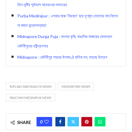
দিনে বৃষ্টির পূর্বাভাস আবহাওয়া দফতরের
Purba Medinipur : এগরার মঞ্চে ‘বিরক্ত’ হয়ে তৃণমূল নেতাদের নাম নিলেন
না মমতা বন্দ্যোপাধ্যায়!
Midnapore Durga Puja : বাংলার কৃষি, বাঙালির বাজারের মেলবন্ধন
মেদিনীপুরের রবীন্দ্রনগরে
Midnapore : মেদিনীপুর শহরের উপকণ্ঠে হাতির দল, বাড়ছে উদ্বেগ
BIPLABI SABYASACHI NEWS
MIDNAPORE NEWS
PASCHIM MEDINIPUR NEWS
0
SHARE