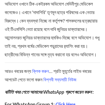
অভিযোগ ওখানে ঠিক একইরকম অভিযোগ মেদিনীপুর মেডিকেল
কলেজেও। এখানে ‘দাদাগিরি’ তৃণমূল ছাত্র পরিষদের এক নেতার
বিরুদ্ধে। কেন ব্যবস্থা নিচ্ছে না কর্তৃপক্ষ? শাসকদলের ছত্রছায়ায়
ওই টিএমসিপি নেতা রয়েছে বলে দাবি জুনিয়র ডাক্তারদের।
আন্দোলনরত জুনিয়র ডাক্তারদের হুমকিও দিচ্ছে বলে অভিযোগ। শুধু
তাই নয়, প্রথম বর্ষের মেডিকেল পড়ুয়াদের র‍্যাগিং করা হয়।
ছাত্রীদের বিভিন্ন গানের সঙ্গে নৃত্য করানো হয় বলেও অভিযোগ।
আরও খবরের জন্য
ক্লিক করুন
… প্রতি মুহূর্তের লাইভ খবরের
আপডেট পেতে ফলো করুন
বিপ্লবী সব্যসাচী নিউজ
ঝটিতি খবর পেতে আমাদের WhatsApp গ্রুপে জয়েন করুন :
For WhatsApp Group 1:
Click Here