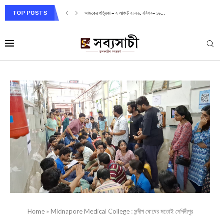
TOP POSTS
আজকের পত্রিকা – ২ আগস্ট ২০২৬, রবিবার– ১৬...
Home
»
Midnapore Medical College : সন্দীপ ঘোষের মতোই মেদিনীপুর