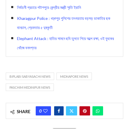
নির্বাচনী প্রচারে পটাশপুরে কেন্দ্রীয় মন্ত্রী স্মৃতি ইরানি
Kharagpur Police : খড়্গপুর পুলিশের তৎপরতায় বড়সড় ডাকাতির ছক
বানচাল, গ্রেফতার ৫ দুষ্কৃতী
Elephant Attack : হাতির সামনে ছবি তুলতে গিয়ে অল্পে রক্ষা, ওই যুবকের
খোঁজে বনদপ্তর
BIPLABI SABYASACHI NEWS
MIDNAPORE NEWS
PASCHIM MEDINIPUR NEWS
0
SHARE