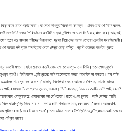
ে ভিড় ছিলে চোখে পড়ার মতো। যা দেখে আপ্লুত বিজেপির ‘চাণক্য’। এদিন রোড শো তিনি বলেন,
 একই সঙ্গে তিনি বলেন, ‘পরিবর্তনের একটাই রাস্তা, নন্দীগ্রামে মমতা দিদিকে হারাতে হবে। তাহলেই
তুলে ধরে বাংলায় নারীদের নিরাপত্তা-সুরক্ষা নিয়ে ফের প্রশ্ন তোলেন কেন্দ্রীয় স্বরাষ্ট্রমন্ত্রী।
য়েছে নন্দীগ্রাম বাস স্ট্যান্ড থেকে টেঙ্গুয়া মোড় পর্যন্ত। প্রার্থী শুভেন্দুর সমর্থনে প্রচার
ৃণমূল নেত্রী মমতা । হুইল চেয়ারে করেই রোড শো-তে নেতৃত্ব দেন তিনি। তবে শেষ মুহূর্তের
তৃণমূল প্রার্থী। তিনি বলেন , নন্দীগ্রামের জমি আন্দোলনের সময় ‘পাশে ছিল না গদ্দাররা। যার বাড়ি
 গুণ্ডাদের শায়েস্তা করতে হবে।’ তাছাড়া বিরুলিয়া বাজারে আহত হয়েছিলান, ‘আমার আহত
ে গাড়ির সংখ্যা নিয়েও প্রশ্ন তুলেছেন মমতা। তিনি বলেছেন, ‘কনভয়ে ৩০টির বেশি গাড়ি কেন ?
দিয়ে। আমদাবাদ, গোকুলনগরে, রেয়াপাড়ায় ভয় দেখিয়েছে। রাতে গুণ্ডা ঢুকছে। আমি ভোটার, আমি
 দিলে হাতা-খুন্তি নিয়ে বেরোন। দেখতে চাই খেলায় কে হারে, কে জেতে।’ মমতার অভিযোগ,
রীর কাজ পুলিশের গাড়ি করে টাকা পাঠানো’। তবে অমিত-মমতার উপস্থিতিতে নন্দীগ্রামের ভোট মঞ্চে যে
ক্ষা এপ্রিল পয়লার।
://www.facebook.com/biplabisabyasachi