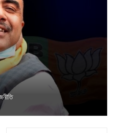
াজনীতি