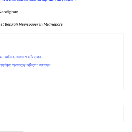
Nandigram
gest Bengali Newspaper In Midnapore
্কা, আটক চালকসহ মারুতি ভ্যান
ক্ষ টাকা আত্মসাতের অভিযোগ জঙ্গমহলে