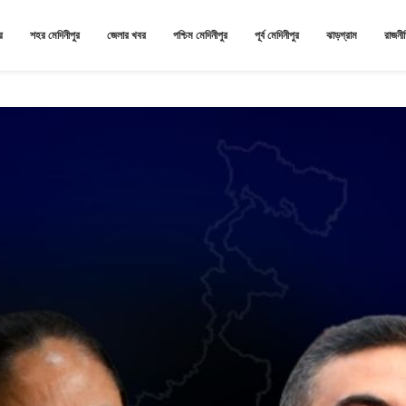
র
শহর মেদিনীপুর
জেলার খবর
পশ্চিম মেদিনীপুর
পূর্ব মেদিনীপুর
ঝাড়গ্রাম
রাজনী