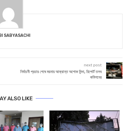
BI SABYASACHI
next post
নির্বাচনী প্রচার শেষে ময়নায় আক্রান্ত অশোক দিন্দা, রিপোর্ট তলব
কমিশনের
AY ALSO LIKE