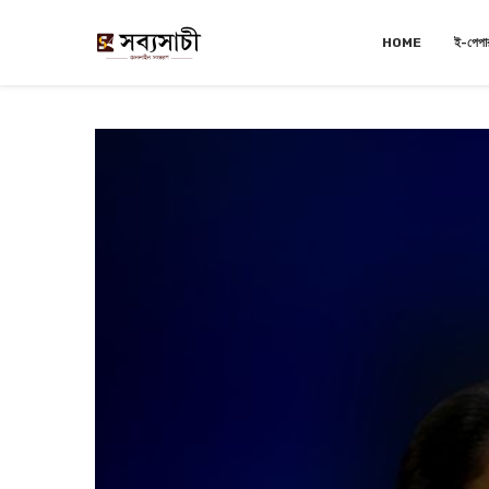
HOME
ই-পেপা