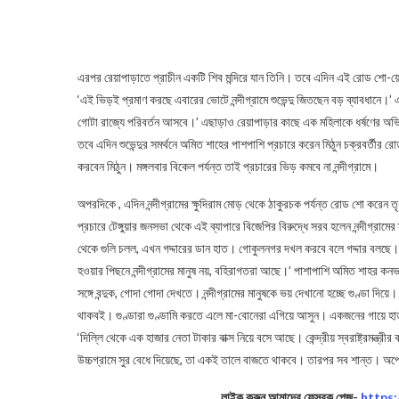
এরপর রেয়াপাড়াতে প্রাচীন একটি শিব মন্দিরে যান তিনি। তবে এদিন এই রোড শো-য়
‘এই ভিড়ই প্রমাণ করছে এবারের ভোটে নন্দীগ্রামে শুভেন্দু জিতছেন বড় ব্যাবধানে।’
গোটা রাজ্যে পরিবর্তন আসবে।’ এছাড়াও রেয়াপাড়ার কাছে এক মহিলাকে ধর্ষণের অভিযোগ 
তবে এদিন শুভেন্দুর সমর্থনে অমিত শাহের পাশপাশি প্রচারে করেন মিঠুন চক্রবর্তীর রোড শো র
করবেন মিঠুন। মঙ্গলবার বিকেল পর্যন্ত তাই প্রচারের ভিড় কমবে না নন্দীগ্রামে।
অপরদিকে , এদিন নন্দীগ্রামের ক্ষুদিরাম মোড় থেকে ঠাকুরচক পর্যন্ত রোড শো করেন ত
প্রচারে টেঙ্গুয়ার জনসভা থেকে এই ব্যাপারে বিজেপির বিরুদ্ধে সরব হলেন নন্দীগ্রামের 
থেকে গুলি চলল, এখন গদ্দারের ডান হাত। গোকুলনগর দখল করবে বলে গদ্দার বলছে।
হওয়ার পিছনে নন্দীগ্রামের মানুষ নয়, বহিরাগতরা আছে।’ পাশাপাশি অমিত শাহর কনভয়
সঙ্গে বন্দুক, গোদা গোদা দেখতে। নন্দীগ্রামের মানুষকে ভয় দেখানো হচ্ছে গুণ্ডা 
থাকবই। গুণ্ডারা গুণ্ডামি করতে এলে মা-বোনেরা এগিয়ে আসুন। একজনের গায়ে হাত
‘দিল্লি থেকে এক হাজার নেতা টাকার বাক্স নিয়ে বসে আছে। কেন্দ্রীয় স্বরাষ্ট্রমন্ত্
উচ্চগ্রামে সুর বেধে দিয়েছে, তা একই তালে বাজতে থাকবে। তারপর সব শান্ত। অপে
লাইক করুন আমাদের ফেসবুক পেজ-
https