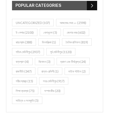
POPULAR CATEGORIES
UNCATEGORIZED
(107)
আজকের সেরা ১০
(2598)
ই-পেপার
(2100)
খেলাধূলো
(5)
জেলার খবর
(602)
ঝাড়গ্রাম
(388)
দিনপঞ্জিকা
(1)
দৈনিক রাশিফল
(819)
পশ্চিম মেদিনীপুর
(2937)
পূর্ব মেদিনীপুর
(1120)
বন্যপ্রাণ
(4)
বিনোদন
(3)
ভ্রমণ এবং তীর্থকেন্দ্র
(24)
রাজনীতি
(347)
রান্না-রেসিপী
(1)
লাইফ স্টাইল
(2)
শরীর স্বাস্থ্য
(15)
শহর মেদিনীপুর
(917)
শিক্ষা ব্যবস্থা
(75)
সম্পাদকীয়
(20)
সাহিত্য ও সংস্কৃতি
(5)