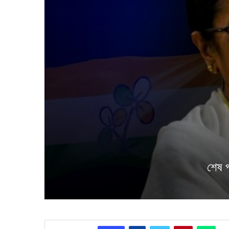
শেষ প