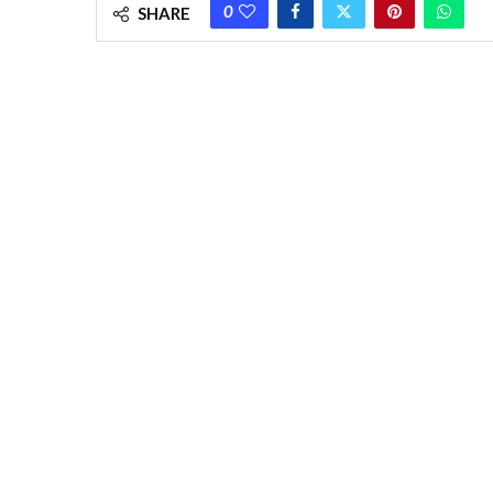
0
SHARE
Nandigram