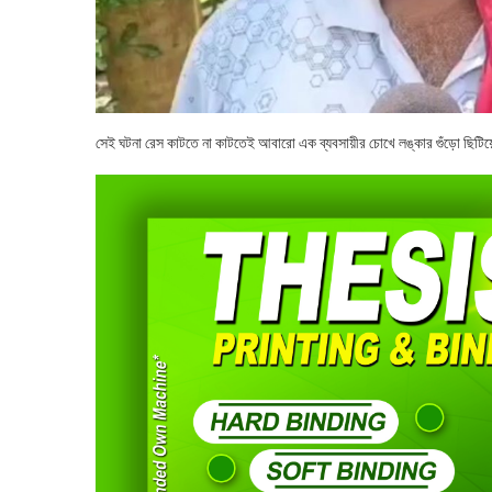
সেই ঘটনা রেস কাটতে না কাটতেই আবারো এক ব্যবসায়ীর চোখে লঙ্কার গুঁড়ো ছিটিয়ে