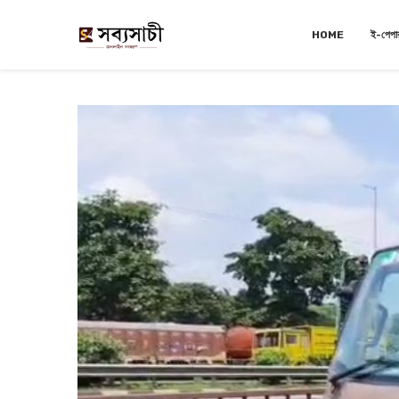
HOME
ই-পেপা