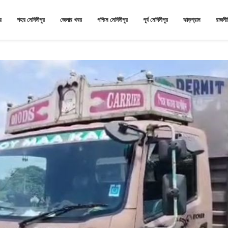
র
শহর মেদিনীপুর
জেলার খবর
পশ্চিম মেদিনীপুর
পূর্ব মেদিনীপুর
ঝাড়গ্রাম
রাজনী