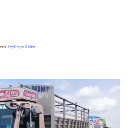
 করুন
বিপ্লবী সব্যসাচী নিউজ