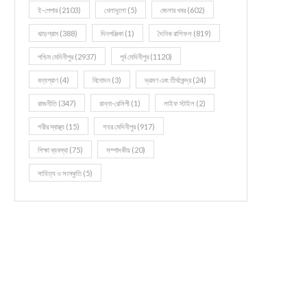
ই-পেপার
(2103)
খেলাধূলো
(5)
জেলার খবর
(602)
ঝাড়গ্রাম
(388)
দিনপঞ্জিকা
(1)
দৈনিক রাশিফল
(819)
পশ্চিম মেদিনীপুর
(2937)
পূর্ব মেদিনীপুর
(1120)
বন্যপ্রাণ
(4)
বিনোদন
(3)
ভ্রমণ এবং তীর্থকেন্দ্র
(24)
রাজনীতি
(347)
রান্না-রেসিপী
(1)
লাইফ স্টাইল
(2)
শরীর স্বাস্থ্য
(15)
শহর মেদিনীপুর
(917)
শিক্ষা ব্যবস্থা
(75)
সম্পাদকীয়
(20)
সাহিত্য ও সংস্কৃতি
(5)