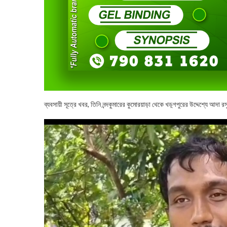
ব্যবসায়ী সূত্রে খবর, তিনি নন্দকুমারের কুমোরয়াড়া থেকে খড়্গপুরের উদ্দেশ্যে আদা 