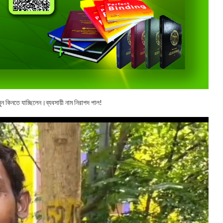
রসুন কিনতে যাচ্ছিলেন।ব্যবসায়ী নাম নিরাপদ পাল!