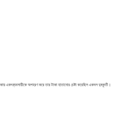
কায় একৎব্যবসায়ীকে অপহরণ করে তার টাকা হাতানোর চেষ্টা করেছিল একদল দুষ্কৃতী।