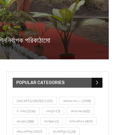
িনির্বাপক পরিকাঠামো
POPULAR CATEGORIES
UNCATEGORIZED
(107)
আজকের সেরা ১০
(2598)
ই-পেপার
(2106)
খেলাধূলো
(5)
জেলার খবর
(602)
ঝাড়গ্রাম
(388)
দিনপঞ্জিকা
(1)
দৈনিক রাশিফল
(819)
পশ্চিম মেদিনীপুর
(2937)
পূর্ব মেদিনীপুর
(1120)