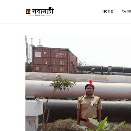
HOME
ই-পেপা