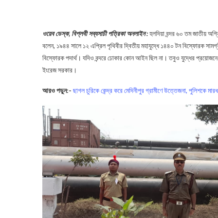
ওয়েব ডেস্ক, বিপ্লবী সব্যসাচী পত্রিকা অনলাইন :
হলদিয়া বন্দর ৬০ তম জাতীয় অগ্নি
বলেন, ১৯৪৪ সালে ১২ এপ্রিল পৃথিবীর দ্বিতীয় মহাযুদ্ধে ১৪৪০ টন বিস্ফোরক সামগ্র
বিস্ফোরক পদার্থ। যদিও বন্দরে ঢোকার কোন আইন ছিল না। তবুও যুদ্ধের প্রয়োজনে 
ইংরেজ সরকার।
আরও পড়ুন:-
ছাগল চুরিকে কেন্দ্র করে মেদিনীপুর গ্রামীণে উত্তেজনা, পুলিশকে মারধর