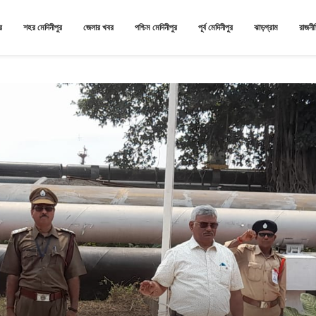
র
শহর মেদিনীপুর
জেলার খবর
পশ্চিম মেদিনীপুর
পূর্ব মেদিনীপুর
ঝাড়গ্রাম
রাজনী