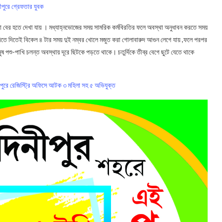
নীপুরে গ্রেফতার যুবক
য়া বের হতে দেখা যায় । মধ্যাহ্নভোজের সময় সামরিক কর্মবিরতির ফলে অবস্থা অনুধাবন করতে সময়
তে দিতেই বিকেল ৪ টার সময় দুই নম্বর খোলে মজুত করা গোলাবারুদ আগুন লেগে যায় ,ফলে পরপর
ষ পশু-পাখি চলন্ত অবস্থায় দূরে ছিটকে পড়তে থাকে। চতুর্দিকে তীব্র বেগে ছুটে যেতে থাকে
িনীপুরে রেজিস্ট্রি অফিসে আটক ৩ মহিলা সহ ৫ অভিযুক্ত