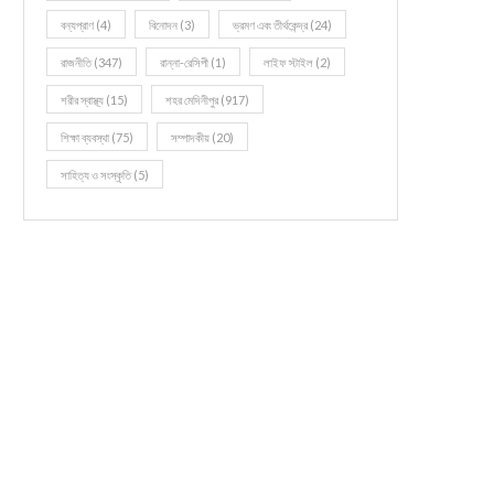
বন্যপ্রাণ
(4)
বিনোদন
(3)
ভ্রমণ এবং তীর্থকেন্দ্র
(24)
রাজনীতি
(347)
রান্না-রেসিপী
(1)
লাইফ স্টাইল
(2)
শরীর স্বাস্থ্য
(15)
শহর মেদিনীপুর
(917)
শিক্ষা ব্যবস্থা
(75)
সম্পাদকীয়
(20)
সাহিত্য ও সংস্কৃতি
(5)