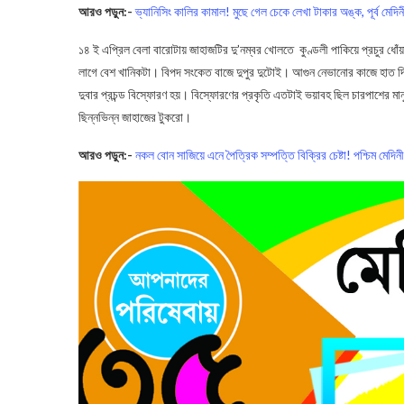
আরও পড়ুন:-
ভ্যানিসিং কালির কামাল! মুছে গেল চেকে লেখা টাকার অঙ্ক, পূর্ব মেদি
১৪ ই এপ্রিল বেলা বারোটায় জাহাজটির দু’নম্বর খোলতে কুণ্ডলী পাকিয়ে প্রচুর ধোঁ
লাগে বেশ খানিকটা। বিপদ সংকেত বাজে দুপুর দুটোই। আগুন নেভানোর কাজে হাত দি
দুবার প্রচন্ড বিস্ফোরণ হয়। বিস্ফোরণের প্রকৃতি এতটাই ভয়াবহ ছিল চারপাশের মানু
ছিন্নভিন্ন জাহাজের টুকরো।
আরও পড়ুন:-
নকল বোন সাজিয়ে এনে পৈত্রিক সম্পত্তি বিক্রির চেষ্টা! পশ্চিম মেদ