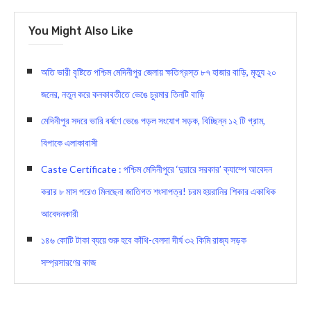
You Might Also Like
অতি ভারী বৃষ্টিতে পশ্চিম মেদিনীপুর জেলায় ক্ষতিগ্রস্ত ৮৭ হাজার বাড়ি, মৃত্যু ২০
জনের, নতুন করে কনকাবতীতে ভেঙে চুরমার তিনটি বাড়ি
মেদিনীপুর সদরে ভারি বর্ষণে ভেঙে পড়ল সংযোগ সড়ক, বিচ্ছিন্ন ১২ টি গ্রাম,
বিপাকে এলাকাবাসী
Caste Certificate : পশ্চিম মেদিনীপুরে ‘দুয়ারে সরকার’ ক্যাম্পে আবেদন
করার ৮ মাস পরেও মিলছেনা জাতিগত শংসাপত্র! চরম হয়রানির শিকার একাধিক
আবেদনকারী
১৪৬ কোটি টাকা ব্যয়ে শুরু হবে কাঁথি-বেলদা দীর্ঘ ৩২ কিমি রাজ্য সড়ক
সম্প্রসারণের কাজ