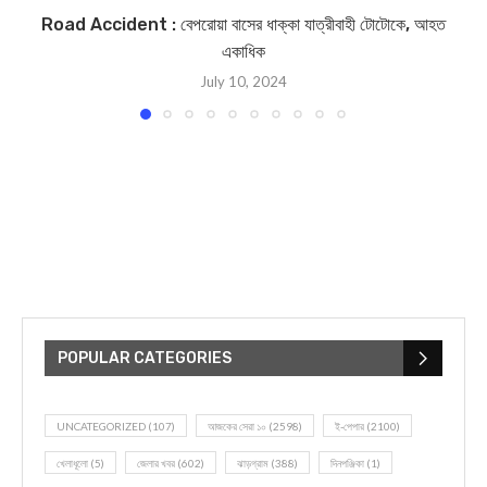
Road Accident : বেপরোয়া বাসের ধাক্কা যাত্রীবাহী টোটোকে, আহত
একাধিক
July 10, 2024
POPULAR CATEGORIES
UNCATEGORIZED
(107)
আজকের সেরা ১০
(2598)
ই-পেপার
(2100)
খেলাধূলো
(5)
জেলার খবর
(602)
ঝাড়গ্রাম
(388)
দিনপঞ্জিকা
(1)