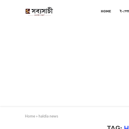
HOME
ই-পেপা
Home
»
haldia news
TAG:
H