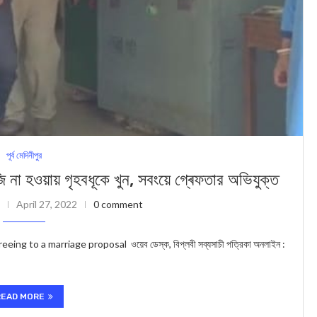
পূর্ব মেদিনীপুর
না হওয়ায় গৃহবধূকে খুন, সবংয়ে গ্ৰেফতার অভিযুক্ত
April 27, 2022
0 comment
g to a marriage proposal ওয়েব ডেস্ক, বিপ্লবী সব্যসাচী পত্রিকা অনলাইন :
READ MORE