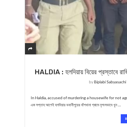
HALDIA : হলদিয়ায় বিয়ের প্রস্তাবে রাজি 
by
Biplabi Sabyasachi
In Haldia, accused of murdering a housewife for not agreein
এক সপ্তাহ আগেই হলদিয়ার ভবানীপুরের বাঁশখানা গ্ৰামে নৃশংসভাবে খুন …