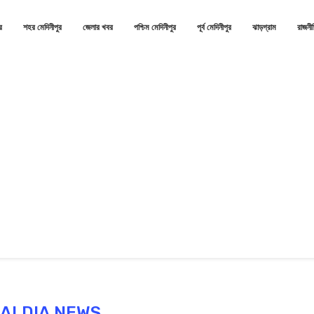
র
শহর মেদিনীপুর
জেলার খবর
পশ্চিম মেদিনীপুর
পূর্ব মেদিনীপুর
ঝাড়গ্রাম
রাজনী
ALDIA NEWS