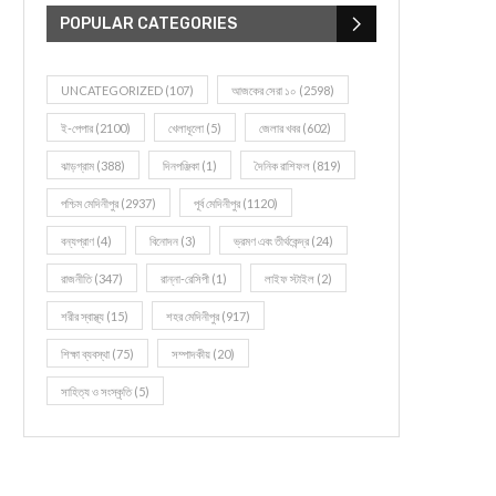
POPULAR CATEGORIES
UNCATEGORIZED
(107)
আজকের সেরা ১০
(2598)
ই-পেপার
(2100)
খেলাধূলো
(5)
জেলার খবর
(602)
ঝাড়গ্রাম
(388)
দিনপঞ্জিকা
(1)
দৈনিক রাশিফল
(819)
পশ্চিম মেদিনীপুর
(2937)
পূর্ব মেদিনীপুর
(1120)
বন্যপ্রাণ
(4)
বিনোদন
(3)
ভ্রমণ এবং তীর্থকেন্দ্র
(24)
রাজনীতি
(347)
রান্না-রেসিপী
(1)
লাইফ স্টাইল
(2)
শরীর স্বাস্থ্য
(15)
শহর মেদিনীপুর
(917)
শিক্ষা ব্যবস্থা
(75)
সম্পাদকীয়
(20)
সাহিত্য ও সংস্কৃতি
(5)