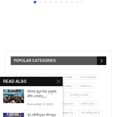
POPULAR CATEGORIES
UNCATEGORIZED
(107)
আজকের সেরা ১০
(2598)
ই-পেপার
(2106)
READ ALSO
খেলাধূলো
(5)
জেলার খবর
(602)
ঝাড়গ্রাম
(388)
দিনপঞ্জিকা
(1)
মহিলার মৃত্যু নিয়ে ধুন্ধুমার
দৈনিক রাশিফল
(819)
পশ্চিম মেদিনীপুর
(2937)
পূর্ব মেদিনীপুর
(1120)
কাঁথি এলাকায়,...
December 8, 2020
বন্যপ্রাণ
(4)
বিনোদন
(3)
ভ্রমণ এবং তীর্থকেন্দ্র
(24)
রাজনীতি
(347)
রান্না-রেসিপী
(1)
লাইফ স্টাইল
(2)
শরীর স্বাস্থ্য
(15)
শহর মেদিনীপুর
(917)
পূর্ব মেদিনীপুরের পটাশপুরে