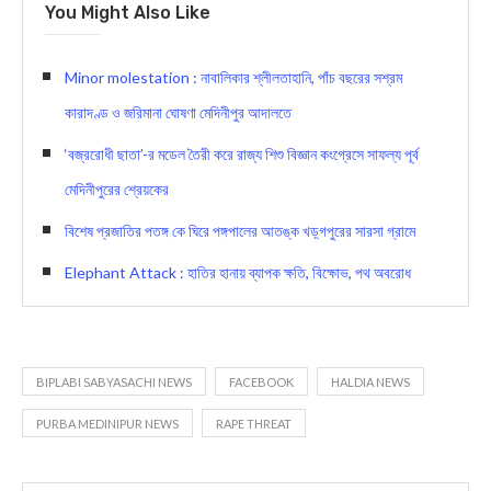
You Might Also Like
Minor molestation : নাবালিকার শ্লীলতাহানি, পাঁচ বছরের সশ্রম
কারাদণ্ড ও জরিমানা ঘোষণা মেদিনীপুর আদালতে
‘বজ্ররোধী ছাতা’-র মডেল তৈরী করে রাজ্য শিশু বিজ্ঞান কংগ্রেসে সাফল্য পূর্ব
মেদিনীপুরের শ্রেয়কের
বিশেষ প্রজাতির পতঙ্গ কে ঘিরে পঙ্গপালের আতঙ্ক খড়্গপুরের সারসা গ্রামে
Elephant Attack : হাতির হানায় ব্যাপক ক্ষতি, বিক্ষোভ, পথ অবরোধ
BIPLABI SABYASACHI NEWS
FACEBOOK
HALDIA NEWS
PURBA MEDINIPUR NEWS
RAPE THREAT