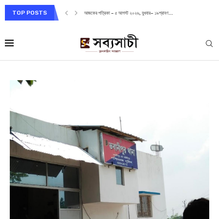
TOP POSTS
আজকের পত্রিকা – ৫ আগস্ট ২০২৬, বুধবার– ১৯শ্রাবণ...