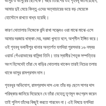
ভাসুর ও ভাসুরের ছেলেকে। বছর তিরিশের ওই গৃহবধূ জানিয়েছেন,
আমার দুই মেয়ে কিন্তু এদের অত্যাচারের ভয়ে বড় মেয়েকে
হোস্টেলে রাখতে বাধ্য হয়েছি।
কারণ দোতালায় নিজেকে বন্দি রাখা সত্ত্বেও ওরা মাঝে মাঝে এসে
আমার দরজায় ধাক্কা দেয়, দরজা খুলতে বলে, অশ্লীল ইঙ্গিত করে।
ওই গৃহবধূ ভবানীপুর থানার অন্তর্গত হলদিয়া পুরসভার ১৬ নম্বর
ওয়ার্ড গেঁওয়াভাবের বাসিন্দা তিনি। তার স্বামীর পৈতৃক সম্পত্তির
অংশ হিসেবেই তাঁরা যে বাড়ির দোতলায় থাকেন তারই নিচের তলায়
থাকে ভাসুর রামপ্রসাদ দাস।
গৃহবধূর অভিযোগ, রামপ্রসাদ দাস এবং তাঁর বড় ছেলে সাগর দাস
পরিষ্কার জানিয়ে দিয়েছেন যে তাঁরা যেহেতু তৃণমূল কংগ্রেস করেন
তাই পুলিশ তাঁদের কিছুই করতে পারবেন না। এই বিষয়ে হলদিয়া