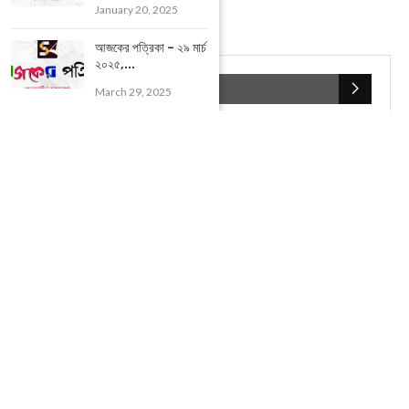
January 20, 2025
আজকের পত্রিকা – ২৯ মার্চ
২০২৫,...
POPULAR CATEGORIES
March 29, 2025
UNCATEGORIZED
(107)
আজকের সেরা ১০
(2598)
ই-পেপার
(2100)
খেলাধূলো
(5)
জেলার খবর
(602)
ঝাড়গ্রাম
(388)
দিনপঞ্জিকা
(1)
দৈনিক রাশিফল
(819)
পশ্চিম মেদিনীপুর
(2937)
পূর্ব মেদিনীপুর
(1120)
বন্যপ্রাণ
(4)
বিনোদন
(3)
ভ্রমণ এবং তীর্থকেন্দ্র
(24)
রাজনীতি
(347)
রান্না-রেসিপী
(1)
লাইফ স্টাইল
(2)
শরীর স্বাস্থ্য
(15)
শহর মেদিনীপুর
(917)
শিক্ষা ব্যবস্থা
(75)
সম্পাদকীয়
(20)
সাহিত্য ও সংস্কৃতি
(5)