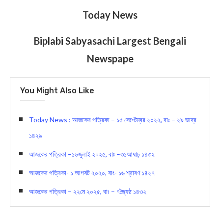
Today News
Biplabi Sabyasachi Largest Bengali
Newspape
You Might Also Like
Today News : আজকের পত্রিকা – ১৫ সেপ্টেম্বর ২০২২, বাঃ – ২৯ ভাদ্র
১৪২৯
আজকের পত্রিকা –১৬জুলাই ২০২৫, বাঃ –৩১আষাঢ় ১৪৩২
আজকের পত্রিকা- ১ আগষট ২০২০, বাং- ১৬ শ্রাবণ ১৪২৭
আজকের পত্রিকা – ২২মে ২০২৫, বাঃ – ৭জ্যৈষ্ঠ ১৪৩২