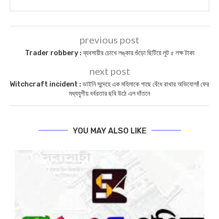
previous post
Trader robbery : ব্যবসায়ীর চোখে লঙ্কার গুঁড়ো ছিটিয়ে লুট ৫ লক্ষ টাকা
next post
Witchcraft incident : ডাইনি সন্দেহে এক মহিলাকে গাছে বেঁধে রাখার অভিযোগ! ফের
মধ্যযুগীয় বর্বরতার ছবি উঠে এল দাঁতনে
YOU MAY ALSO LIKE