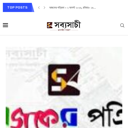
TOP POSTS
আজকের পত্রিকা – ২ আগস্ট ২০২৬, রবিবার– ১৬...