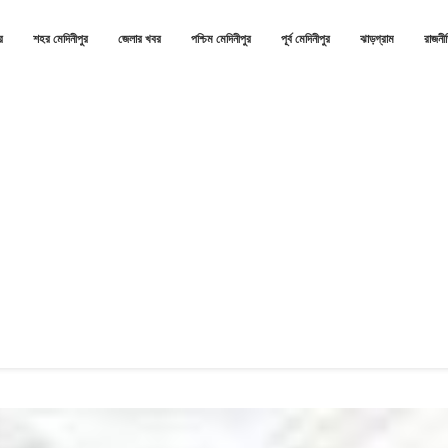
র
শহর মেদিনীপুর
জেলার খবর
পশ্চিম মেদিনীপুর
পূর্ব মেদিনীপুর
ঝাড়গ্রাম
রাজনী