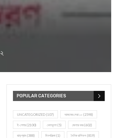
৩২
POPULAR CATEGORIES
UNCATEGORIZED
(107)
আজকের সেরা ১০
(2598)
ই-পেপার
(2100)
খেলাধূলো
(5)
জেলার খবর
(602)
ঝাড়গ্রাম
(388)
দিনপঞ্জিকা
(1)
দৈনিক রাশিফল
(819)