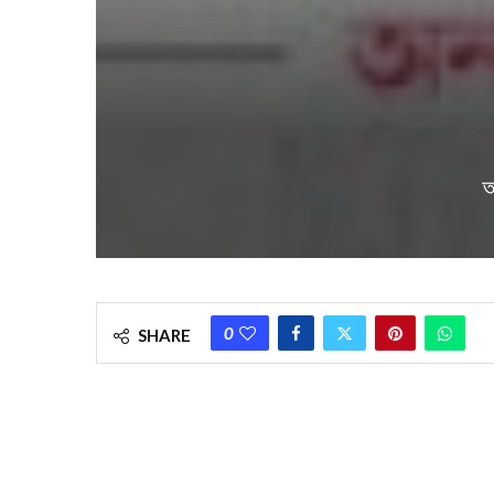
আ
0
SHARE