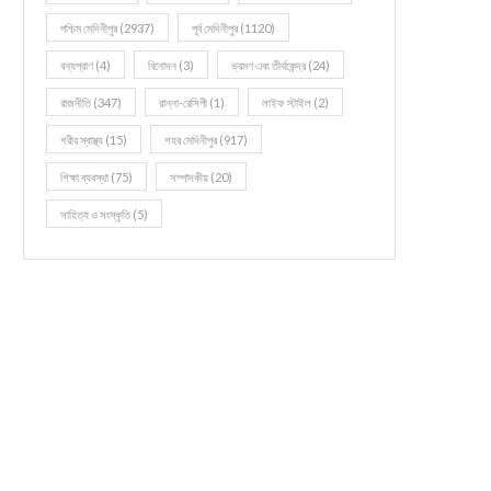
পশ্চিম মেদিনীপুর
(2937)
পূর্ব মেদিনীপুর
(1120)
বন্যপ্রাণ
(4)
বিনোদন
(3)
ভ্রমণ এবং তীর্থকেন্দ্র
(24)
রাজনীতি
(347)
রান্না-রেসিপী
(1)
লাইফ স্টাইল
(2)
শরীর স্বাস্থ্য
(15)
শহর মেদিনীপুর
(917)
শিক্ষা ব্যবস্থা
(75)
সম্পাদকীয়
(20)
সাহিত্য ও সংস্কৃতি
(5)