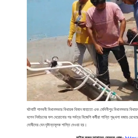
ঘটনাটি শালবনী বিধানসভার বিধায়ক বিমান মাহাতো এবং মেদিনীপুর বিধানসভার বিধ
বলেন নির্বাচনের ফল বেরোনোর পর সর্বত্র বিজেপি কর্মীরা শান্তি শৃঙ্খলা বজায় রেখ
দোষীদের যেন দৃষ্টান্তমূলক শাস্তি দেওয়া হয়।
লাইক করুন আমাদের ফেসবুক পেজ
–
https