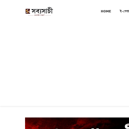
HOME
ই-পেপা