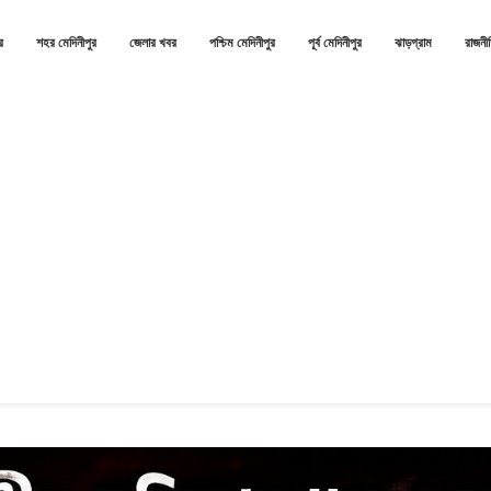
র
শহর মেদিনীপুর
জেলার খবর
পশ্চিম মেদিনীপুর
পূর্ব মেদিনীপুর
ঝাড়গ্রাম
রাজনী