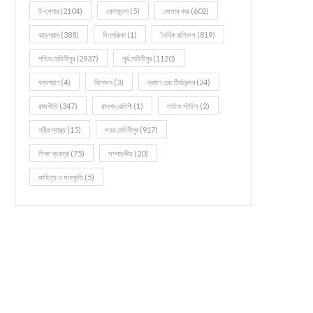
ই-পেপার
(2104)
খেলাধূলো
(5)
জেলার খবর
(602)
ঝাড়গ্রাম
(388)
দিনপঞ্জিকা
(1)
দৈনিক রাশিফল
(819)
পশ্চিম মেদিনীপুর
(2937)
পূর্ব মেদিনীপুর
(1120)
বন্যপ্রাণ
(4)
বিনোদন
(3)
ভ্রমণ এবং তীর্থকেন্দ্র
(24)
রাজনীতি
(347)
রান্না-রেসিপী
(1)
লাইফ স্টাইল
(2)
শরীর স্বাস্থ্য
(15)
শহর মেদিনীপুর
(917)
শিক্ষা ব্যবস্থা
(75)
সম্পাদকীয়
(20)
সাহিত্য ও সংস্কৃতি
(5)