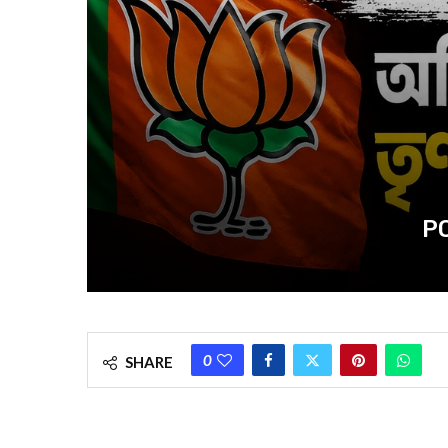
PO
0
SHARE