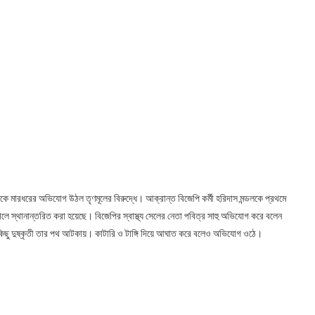
ীকে মারধরের অভিযোগ উঠল তৃণমূলের বিরুদ্ধে। আক্রান্ত বিজেপি কর্মী হরিদাস মন্ডলকে প্রথমে
ে স্থানান্তরিত করা হয়েছে। বিজেপির স্বাস্থ্য সেলের নেতা পবিত্র সাহু অভিযোগ করে বলেন
ের কিছু দুষ্কৃতী তার পথ আটকায়। কাটারি ও টাঙ্গি দিয়ে আঘাত করে বলেও অভিযোগ ওঠে।