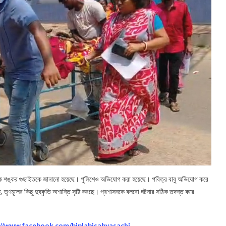
ায়ক শঙ্কর গুছাইতকে জানানো হয়েছে। পুলিশেও অভিযোগ করা হয়েছে। পবিত্র বাবু অভিযোগ করে
েছে, তৃণমূলের কিছু দুষ্কৃতি অশান্তি সৃষ্টি করছে। প্রশাসনকে বলবো ঘটনার সঠিক তদন্ত করে
://www.facebook.com/biplabisabyasachi