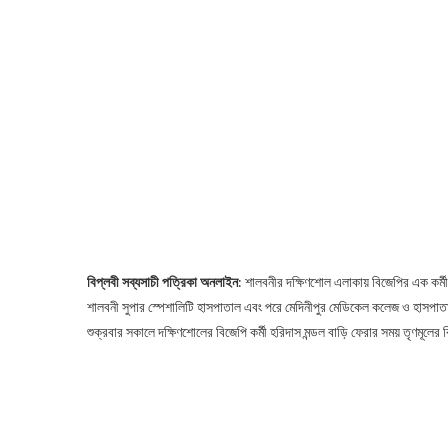
বিপ্লবী সব্যসাচী পত্রিকা অনলাইন
: শালবনীর দক্ষিণশোল এলাকায় বিজেপির এক কর্ম
শালবনী সুপার স্পেশালিটি হাসপাতাল এবং পরে মেদিনীপুর মেডিকেল কলেজ ও হাসপাতাল
শুক্রবার সকালে দক্ষিণশোলের বিজেপি কর্মী হরিদাস মন্ডল বাড়ি ফেরার সময় তৃণমূল