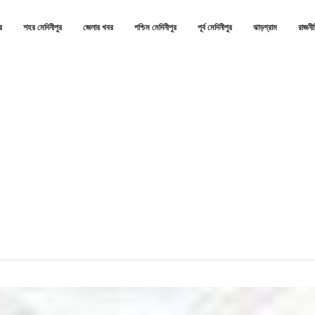
র
শহর মেদিনীপুর
জেলার খবর
পশ্চিম মেদিনীপুর
পূর্ব মেদিনীপুর
ঝাড়গ্রাম
রাজনী