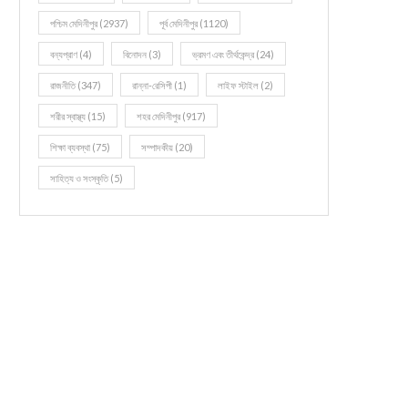
পশ্চিম মেদিনীপুর
(2937)
পূর্ব মেদিনীপুর
(1120)
বন্যপ্রাণ
(4)
বিনোদন
(3)
ভ্রমণ এবং তীর্থকেন্দ্র
(24)
রাজনীতি
(347)
রান্না-রেসিপী
(1)
লাইফ স্টাইল
(2)
শরীর স্বাস্থ্য
(15)
শহর মেদিনীপুর
(917)
শিক্ষা ব্যবস্থা
(75)
সম্পাদকীয়
(20)
সাহিত্য ও সংস্কৃতি
(5)