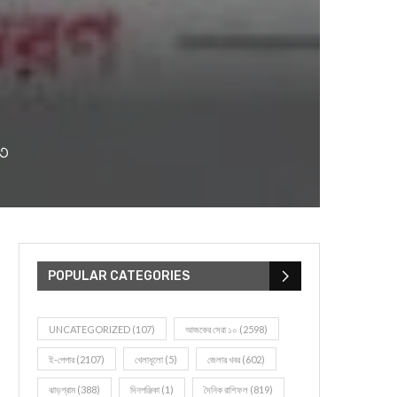
৩৩
POPULAR CATEGORIES
UNCATEGORIZED
(107)
আজকের সেরা ১০
(2598)
ই-পেপার
(2107)
খেলাধূলো
(5)
জেলার খবর
(602)
ঝাড়গ্রাম
(388)
দিনপঞ্জিকা
(1)
দৈনিক রাশিফল
(819)