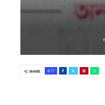
আ
0
SHARE