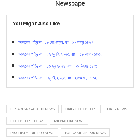
Today News
Biplabi Sabyasachi Largest Bengali
Newspape
You Might Also Like
আজকের পত্রিকা -১৬ সেপ্টেম্বর, বাং- ৩০ ভাদ্র ১৪২৭
আজকের পত্রিকা – ০২ জুলাই ২০২৩, বাঃ – ১৬ আষাঢ় ১৪৩০
আজকের পত্রিকা – ১৩ জুন ২০২৪, বাঃ – ৩০ জ্যৈষ্ঠ ১৪৩১
আজকের পত্রিকা –৮জুলাই ২০২৫, বাঃ –২৩আষাঢ় ১৪৩২