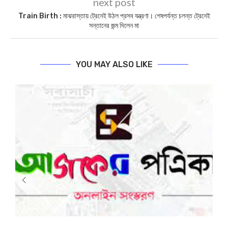
previous post
আজকের পত্রিকা –৩১জুলাই ২০২৫, বাঃ – ১৪৬শ্রাবণ ১৪৩২
next post
Train Birth : মাঝরাস্তায় ট্রেনেই উঠল প্রসব যন্ত্রণা। শেষপর্যন্ত চলন্ত ট্রেনেই
সন্তানের জন্ম দিলেন মা
YOU MAY ALSO LIKE