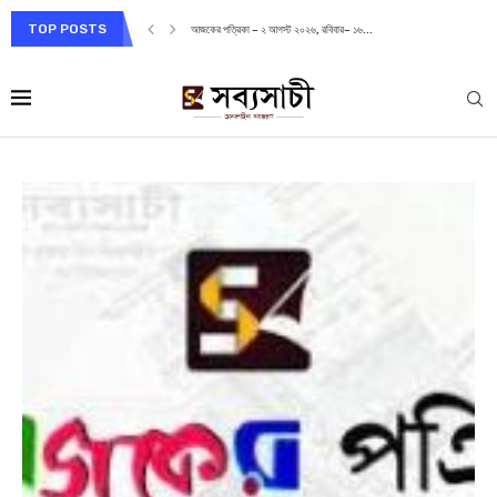
TOP POSTS
আজকের পত্রিকা – ২ আগস্ট ২০২৬, রবিবার– ১৬...