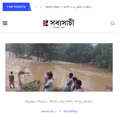
TOP POSTS
আজকের পত্রিকা – ৫ আগস্ট ২০২৬, বুধবার– ১৯শ্রাবণ...
Home
»
Flood : নদীর বাঁধ ভেঙে প্লাবিত কেশপুর, চন্দ্রকোণা
আজকের সেরা ১০
পশ্চিম মেদিনীপুর